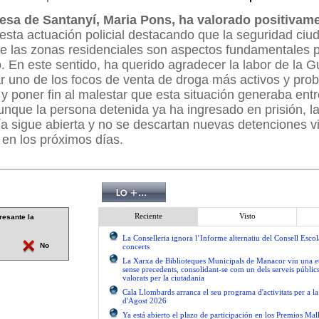
desa de Santanyí, Maria Pons, ha valorado positivame
 esta actuación policial destacando que la seguridad ciu
de las zonas residenciales son aspectos fundamentales p
 En este sentido, ha querido agradecer la labor de la Gu
ar uno de los focos de venta de droga más activos y pro
 y poner fin al malestar que esta situación generaba entr
unque la persona detenida ya ha ingresado en prisión, l
vía sigue abierta y no se descartan nuevas detenciones v
en los próximos días.
Reciente
Visto
resante la
La Conselleria ignora l’Informe alternatiu del Consell Escol
No
concerts
La Xarxa de Biblioteques Municipals de Manacor viu una e
sense precedents, consolidant-se com un dels serveis públics 
valorats per la ciutadania
Cala Llombards arranca el seu programa d'activitats per a 
d'Agost 2026
Ya está abierto el plazo de participación en los Premios Ma