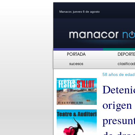
Manacor, jueves 6 de agosto
58 años de edad
Deteni
origen
presun