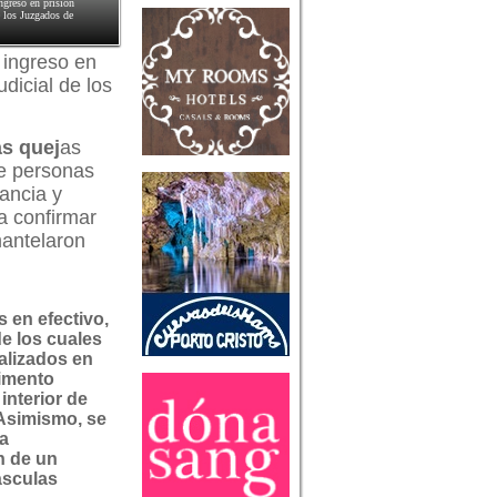
ngreso en prisión
e los Juzgados de
 ingreso en
dicial de los
as quej
as
de personas
ancia y
ra confirmar
mantelaron
s en efectivo,
de los cuales
alizados en
imento
 interior de
Asimismo, se
la
n de un
ásculas