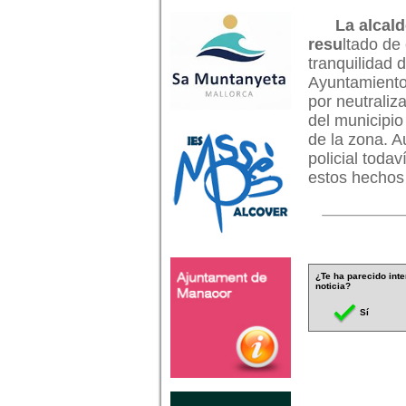
La alcal
resu
ltado de
tranquilidad 
Ayuntamiento.
por neutraliz
del municipio
de la zona. A
policial toda
estos hechos 
¿Te ha parecido inte
noticia?
Sí