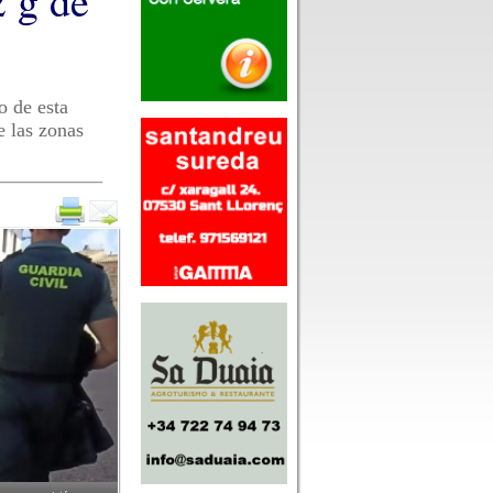
2 g de
o de esta
e las zonas