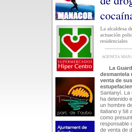
de dro
cocaín
La alcaldesa d
actuación poli
residenciales
AGENCIA MANAC
La Guardi
desmantela 
venta de sus
estupefacien
Santanyí. La 
ha detenido 
un hombre de
italiano y 58
como presun
responsable 
de venta de d