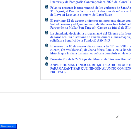
Literaria y de Fotografía Contemporánea 2026 del Consell 
Felanitx presenta la programació de les verbenes de Sant Ag
31 d'agost, el Parc de Sa Torre viurà deu dies de música am
de Love of Lesbian o el retorn de Lax'n'Busto
El próximo 12 de agosto viviremos un momento único con el
Sol, el Govern y el Ayuntamiento de Manacor han habilitad
Parque de na Molla (Son Fangos). Campo de fútbol de S'Ill
La ciutadania decideix la programació del Cinema a la Fres
de toros acollirà 3 sessions de cinema durant el mes d’agos
solidària a benefici de la Fundació ASNIMO
El martes día 18 de agosto cita cultural a las 17h en S'Illot, 
cuento, On vas Marina?, de Joana María Ramis, en la Rond
historia que invita a los más pequeños a descubrir el viaje 
Presentación de la “7ª Copa del Mundo de Tiro con Honda
ANPE PIDE MANTENER EL RITMO DE ADJUDICACIO
PARA GARANTIZAR QUE NINGÚN ALUMNO COMIENC
PROFESOR