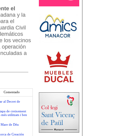
nte el
dadana y la
ara el
ardia Civil
blemáticos
e los vecinos
a operación
inculadas a
Comentado
ar al Decret de
tapa de creixement
més utilitzats i ben
la Mare de Déu
llorca de Creación