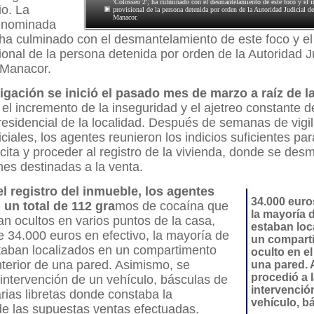
'Colosseo 2', ha culminado con el desmantelamiento de este foco y el i
io. La
provisional de la persona detenida por orden de la Autoridad Judicial d
Manacor.
enominada
 ha culminado con el desmantelamiento de este foco y el
sional de la persona detenida por orden de la Autoridad Ju
 Manacor.
igación se inició el pasado mes de marzo a raíz de l
 el incremento de la inseguridad y el ajetreo constante 
esidencial de la localidad. Después de semanas de vigil
iciales, los agentes reunieron los indicios suficientes pa
ilícita y proceder al registro de la vivienda, donde se des
ones destinadas a la venta.
l registro del inmueble, los agentes
34.000 euro
 un total de 112 gra
mos de cocaína que
la mayoría 
n ocultos en varios puntos de la casa,
estaban loc
 34.000 euros en efectivo, la mayoría de
un compart
staban localizados en un compartimento
oculto en el
interior de una pared. Asimismo, se
una pared. 
procedió a 
 intervención de un vehículo, básculas de
intervenció
arias libretas donde constaba la
vehículo, b
de las supuestas ventas efectuadas.