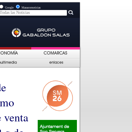
Google
Manacornoticias
de
como
e venta