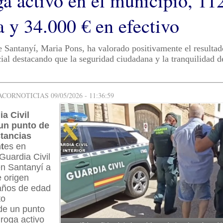
ga activo en el municipio, 11
a y 34.000 € en efectivo
e Santanyí, Maria Pons, ha valorado positivamente el resultad
cial destacando que la seguridad ciudadana y la tranquilidad d
ORNOTICIAS 09/05/2026 - 11:36:59
a Civil
un punto de
tancias
t
es en
Guardia Civil
en Santanyí a
 origen
 años de edad
to
de un punto
roga activo