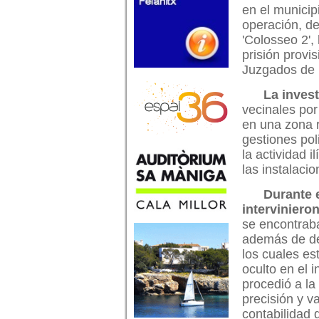
en el municip
operación, d
'Colosseo 2',
prisión provi
Juzgados de
La invest
vecinales por
en una zona r
gestiones pol
la actividad 
las instalaci
Durante e
intervinieron
se encontraba
además de de
los cuales e
oculto en el 
procedió a la
precisión y v
contabilidad 