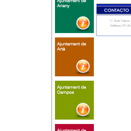
C/ Juan Segura N
Teléfono: 971 84