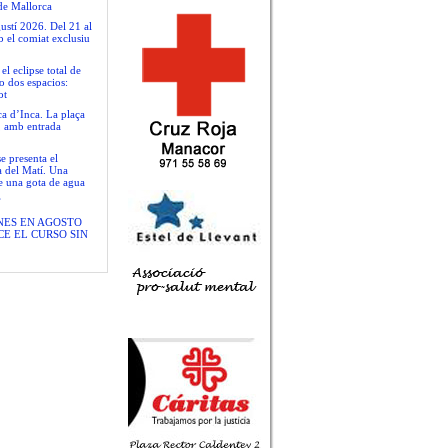
de Mallorca
ustí 2026. Del 21 al
b el comiat exclusiu
 eclipse total de
o dos espacios:
ot
ca d’Inca. La plaça
t, amb entrada
se presenta el
a del Matí. Una
de una gota de agua
”
NES EN AGOSTO
E EL CURSO SIN