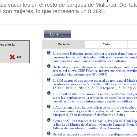
ntes vacantes en el resto de parques de Mallorca. Del tot
8 son mujeres, lo que representa un 8,36%.
Reciente
Visto
resante la
El proyecto Habitatge assequible per a la gent d'aquí hará po
No
construcción de 323 viviendas públicas en la zona de Sant 
para personas con 15 años de residencia en Baleares
Declaradas proyecto de especial interés estratégico autonóm
acceso del nuevo CEIP Felanitx, incluye mejoras en movilid
seguridad vial, presupuesto 300.000 €
El SFM adapta el dispositivo especial de tren para el Much
las obras estratégicas de Son Rullan, 10 de agosto, el disposi
18.44 h, 19.44 h, 20.44 h, 21.00 h (especial), 21.44 h y 22
El Consell de Mallorca lanza una nueva plataforma intelige
sobre las incidencias en la red viaria, conocer los cortes y re
coordinación entre administraciones y servicios públicos
L'Ajuntament d'Inca ha intensificat els controls per combatre
relacionats amb la gestió dels residus, en el marc d'una no
d'inspecció, s'han interposat 45 denúncies en 3 dies
Fiestas de S'Illot (Manacor): Cercavila, Pregón del Club Esp
la Banda de Música de Manacor. Mercado Semanal. Fiesta 
Talleres de pescadores infantiles, Misa. Correfoc
Deixalles inaugura dues exposicions fotogràfiques que pose