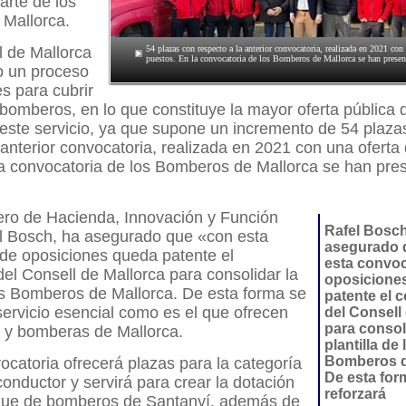
arte de los
Mallorca.
l de Mallorca
54 plazas con respecto a la anterior convocatoria, realizada en 2021 con
puestos. En la convocatoria de los Bomberos de Mallorca se han presen
 un proceso
s para cubrir
bomberos, en lo que constituye la mayor oferta pública 
e este servicio, ya que supone un incremento de 54 plaza
 anterior convocatoria, realizada en 2021 con una oferta
la convocatoria de los Bomberos de Mallorca se han pre
ero de Hacienda, Innovación y Función
Rafel Bosch
el Bosch, ha asegurado que «con esta
asegurado 
 de oposiciones queda patente el
esta convoc
l Consell de Mallorca para consolidar la
oposicione
los Bomberos de Mallorca. De esta forma se
patente el
servicio esencial como es el que ofrecen
del Consell
para consol
 y bomberas de Mallorca.
plantilla de 
Bomberos d
ocatoria ofrecerá plazas para la categoría
De esta for
nductor y servirá para crear la dotación
reforzará
que de bomberos de Santanyí, además de