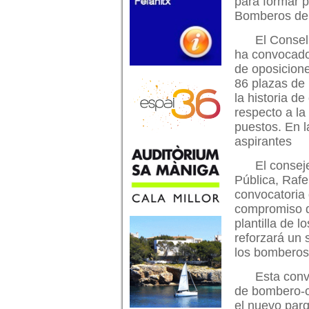
para formar p
Bomberos de 
El Consel
ha convocado
de oposicione
86 plazas de 
la historia d
respecto a la
puestos. En 
aspirantes
El consej
Pública, Raf
convocatoria
compromiso de
plantilla de 
reforzará un 
los bomberos
Esta conv
de bombero-co
el nuevo par