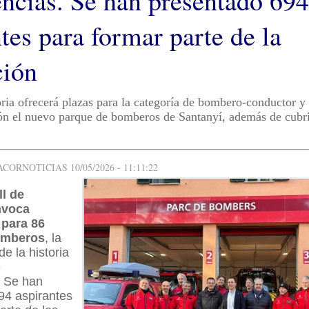
ncias. Se han presentado 694
tes para formar parte de la
ción
ria ofrecerá plazas para la categoría de bombero-conductor y 
ión el nuevo parque de bomberos de Santanyí, además de cubri
ORNOTICIAS 10/05/2026 - 11:11:22
ll de
nvoca
 para 86
omberos
, la
e la historia
e
 Se han
94 aspirantes