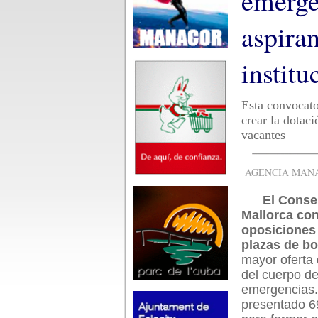
emerge
aspiran
institu
Esta convocato
crear la dotac
vacantes
AGENCIA MANAC
El Conse
Mallorca co
oposiciones
plazas de b
mayor oferta d
del cuerpo d
emergencias.
presentado 6