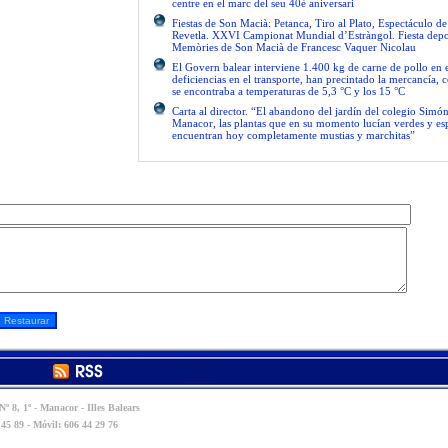
centre en el marc del seu 40è aniversari
Fiestas de Son Macià: Petanca, Tiro al Plato, Espectáculo d
Revetla. XXVI Campionat Mundial d’Estràngol. Fiesta depo
Memòries de Son Macià de Francesc Vaquer Nicolau
El Govern balear interviene 1.400 kg de carne de pollo en 
deficiencias en el transporte, han precintado la mercancía, 
se encontraba a temperaturas de 5,3 °C y los 15 °C
Carta al director. “El abandono del jardín del colegio Simón
Manacor, las plantas que en su momento lucían verdes y es
encuentran hoy completamente mustias y marchitas”
º 8, 1º - Manacor - Illes Balears
 45 89 - Móvil: 606 44 29 76