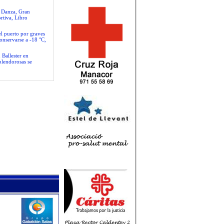
e Danza, Gran
rtiva, Libro
el puerto por graves
conservarse a -18 °C,
 Ballester en
plendorosas se