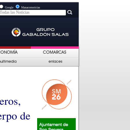
Google
Manacornoticias
eros,
erpo de