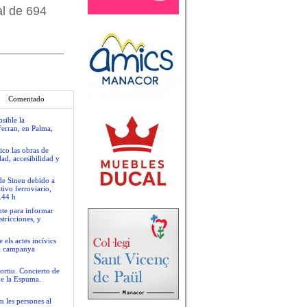
al de 694
Comentado
sible la
Ferran, en Palma,
ico las obras de
ad, accesibilidad y
 de Sineu debido a
tivo ferroviario,
.44 h
nte para informar
stricciones, y
 els actes incívics
va campanya
ortiu. Concierto de
de la Espuma.
n les persones al