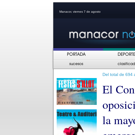
Manacor, viernes 7 de agosto
Del total de 694
El Con
oposic
la mayo