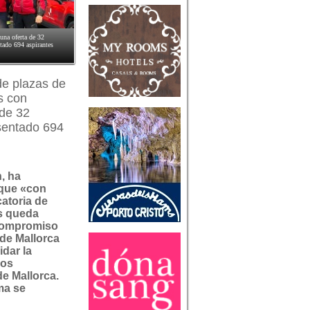
 una oferta de 32
tado 694 aspirantes
de plazas de
s con
 de 32
sentado 694
, ha
que «con
atoria de
s queda
 compromiso
 de Mallorca
idar la
los
e Mallorca.
ma se