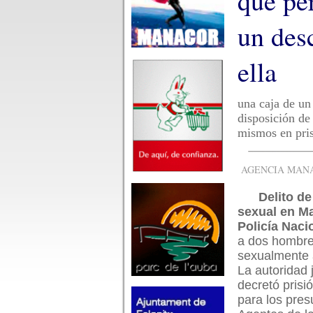
que pe
un des
ella
una caja de un
disposición de 
mismos en pris
AGENCIA MANAC
Delito de
sexual en M
Policía Naci
a dos hombre
sexualmente 
La autoridad j
decretó prisi
para los pres