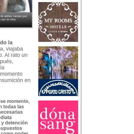
n de ambos varones por
a uno de ellos
do la
a, viajaba
. Al rato un
spués,
la
n momento
onsumición en
 ese momento,
n todas las
necesarias
ediata
n y detención
 supuestos
í como poder