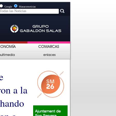
Google
Manacornoticias
e
ron a la
chando