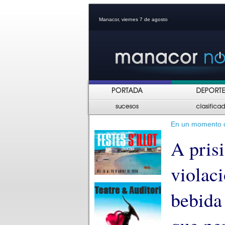
Manacor, viernes 7 de agosto
En un momento da
A pris
violaci
bebida