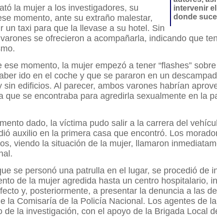
ató la mujer a los investigadores, su
intervenir e
donde suce
ese momento, ante su extraño malestar,
r un taxi para que la llevase a su hotel. Sin
 varones se ofrecieron a acompañarla, indicando que te
smo.
de ese momento, la mujer empezó a tener “flashes” sobre
aber ido en el coche y que se pararon en un descampa
 sin edificios. Al parecer, ambos varones habrían aprov
la que se encontraba para agredirla sexualmente en la pa
ento dado, la víctima pudo salir a la carrera del vehícu
idió auxilio en la primera casa que encontró. Los morado
s, viendo la situación de la mujer, llamaron inmediatam
nal.
ue se personó una patrulla en el lugar, se procedió de i
o de la mujer agredida hasta un centro hospitalario, in
efecto y, posteriormente, a presentar la denuncia a las 
e la Comisaría de la Policía Nacional. Los agentes de 
o de la investigación, con el apoyo de la Brigada Local 