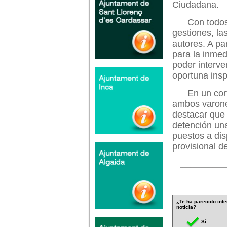
Ciudadana.
Con todos
gestiones, la
autores. A pa
para la inmed
poder interve
oportuna insp
En un cor
ambos varones
destacar que 
detención una
puestos a dis
provisional d
¿Te ha parecido inte
noticia?
Sí