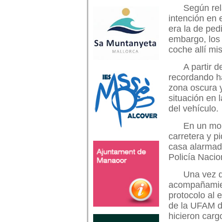
Según rel
intención en 
era la de pedi
embargo, los
coche allí mi
A partir 
recordando h
zona oscura y
situación en 
del vehículo.
En un mom
carretera y p
casa alarmado
Policía Nacio
Una vez q
acompañamient
protocolo al 
de la UFAM d
hicieron carg