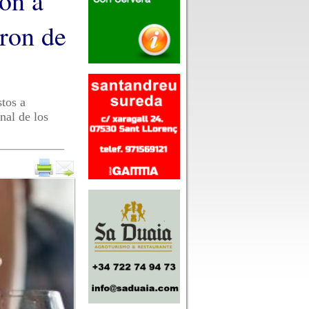
ron a
ron de
stos a
nal de los