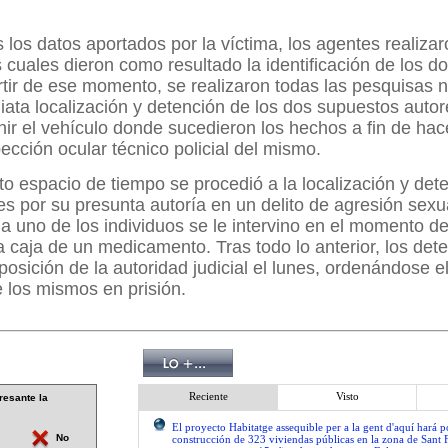
 los datos aportados por la víctima, los agentes realiza
s cuales dieron como resultado la identificación de los d
rtir de ese momento, se realizaron todas las pesquisas 
iata localización y detención de los dos supuestos auto
nir el vehículo donde sucedieron los hechos a fin de hac
ección ocular técnico policial del mismo.
to espacio de tiempo se procedió a la localización y det
 por su presunta autoría en un delito de agresión sexu
a uno de los individuos se le intervino en el momento d
 caja de un medicamento. Tras todo lo anterior, los det
posición de la autoridad judicial el lunes, ordenándose e
e los mismos en prisión.
Reciente
Visto
resante la
El proyecto Habitatge assequible per a la gent d'aquí hará po
No
construcción de 323 viviendas públicas en la zona de Sant 