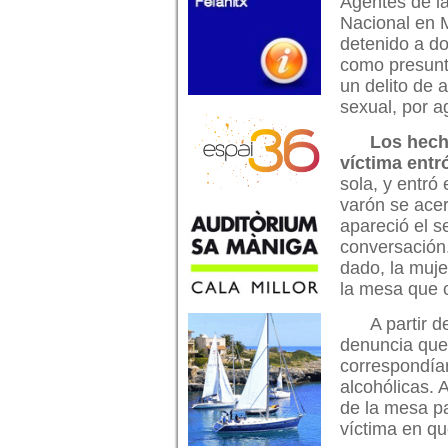
Agentes de la
Nacional en 
detenido a d
como presunt
un delito de 
sexual, por a
Los hech
víctima entr
sola, y entró
varón se ace
apareció el s
conversación
dado, la muje
la mesa que c
A partir 
denuncia que
correspondía
alcohólicas. 
de la mesa pa
víctima en qu