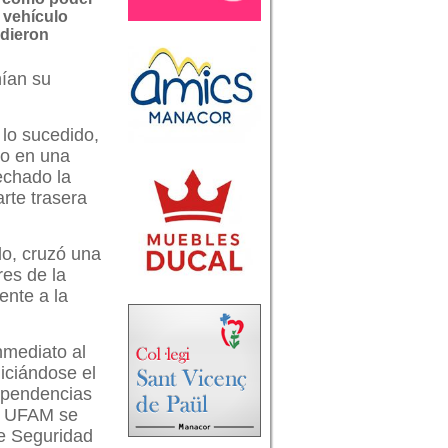
l vehículo
dieron
nían su
 lo sucedido,
do en una
echado la
rte trasera
lo, cruzó una
res de la
ente a la
nmediato al
iciándose el
dependencias
la UFAM se
de Seguridad