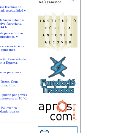
ico las obras de
ad, accesibilidad y
 de Sineu debido a
tivo ferroviario,
.44 h
nte para informar
stricciones, y
 els actes incívics
va campanya
ortiu. Concierto de
de la Espuma.
n les persones al
e Danza, Gran
rtiva, Libro
el puerto por graves
conservarse a -18 °C,
 Ballester en
plendorosas se