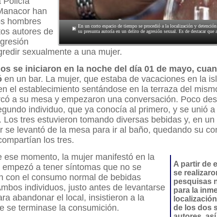
 Policía
Manacor han
os hombres
En un corto espacio de tiempo se procedió a la localización y detenció
os autores de
su presunta autoría en un delito de agresión sexual. Es de destacar que 
agresión
gredir sexualmente a una mujer.
os se iniciaron en la noche del día 01 de mayo, cuan
ó
en un bar. La mujer, que estaba de vacaciones en la isl
 en el establecimiento sentándose en la terraza del mismo
rcó a su mesa y empezaron una conversación. Poco de
egundo individuo, que ya conocía al primero, y se unió a 
. Los tres estuvieron tomando diversas bebidas y, en u
r se levantó de la mesa para ir al baño, quedando su c
ompartían los tres.
de ese momento, la mujer manifestó en la
A partir de
 empezó a tener síntomas que no se
se realizaro
n con el consumo normal de bebidas
pesquisas 
Ambos individuos, justo antes de levantarse
para la inm
ra abandonar el local, insistieron a la
localizació
e se terminase la consumición.
de los dos
autores, as