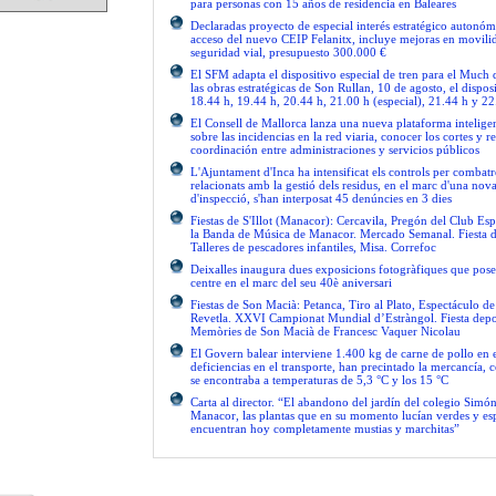
para personas con 15 años de residencia en Baleares
Declaradas proyecto de especial interés estratégico autonóm
acceso del nuevo CEIP Felanitx, incluye mejoras en movilid
seguridad vial, presupuesto 300.000 €
El SFM adapta el dispositivo especial de tren para el Much
las obras estratégicas de Son Rullan, 10 de agosto, el disposi
18.44 h, 19.44 h, 20.44 h, 21.00 h (especial), 21.44 h y 22
El Consell de Mallorca lanza una nueva plataforma intelige
sobre las incidencias en la red viaria, conocer los cortes y re
coordinación entre administraciones y servicios públicos
L'Ajuntament d'Inca ha intensificat els controls per combatre
relacionats amb la gestió dels residus, en el marc d'una no
d'inspecció, s'han interposat 45 denúncies en 3 dies
Fiestas de S'Illot (Manacor): Cercavila, Pregón del Club Esp
la Banda de Música de Manacor. Mercado Semanal. Fiesta 
Talleres de pescadores infantiles, Misa. Correfoc
Deixalles inaugura dues exposicions fotogràfiques que pose
centre en el marc del seu 40è aniversari
Fiestas de Son Macià: Petanca, Tiro al Plato, Espectáculo d
Revetla. XXVI Campionat Mundial d’Estràngol. Fiesta depo
Memòries de Son Macià de Francesc Vaquer Nicolau
El Govern balear interviene 1.400 kg de carne de pollo en 
deficiencias en el transporte, han precintado la mercancía, 
se encontraba a temperaturas de 5,3 °C y los 15 °C
Carta al director. “El abandono del jardín del colegio Simón
Manacor, las plantas que en su momento lucían verdes y es
encuentran hoy completamente mustias y marchitas”