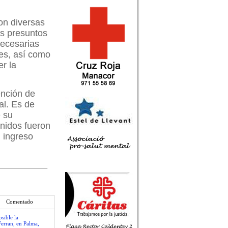
ron diversas
os presuntos
necesarias
res, así como
er la
ención de
al. Es de
e su
enidos fueron
l ingreso
Comentado
sible la
Ferran, en Palma,