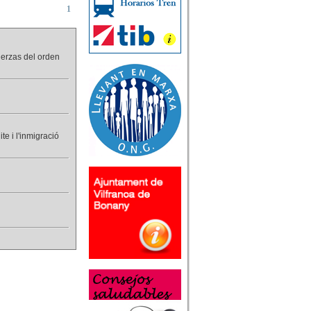
1
uerzas del orden
e i l'inmigració