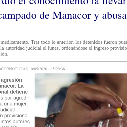
rdió el conocimiento la lleva
campado de Manacor y abusa
 medicamento. Tras todo lo anterior, los detenidos fueron pue
la autoridad judicial el lunes, ordenándose el ingreso provisio
ión.
ORNOTICIAS 10/05/2026 - 15:29:38
 agresión
anacor. La
onal detien
e
s por agredir
a una mujer.
udicial
ón provisional
untos autores.