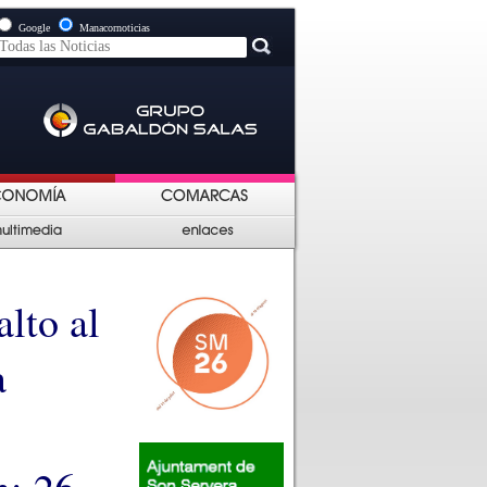
Google
Manacornoticias
lto al
a