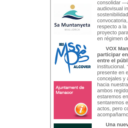
consolidar —
audiovisual i
sostenibilida
convocatoria
respecto a la
proyecto para
en régimen d
VOX Mana
participar e
entre el públ
institucional
presente en e
concejales y 
hacia nuestra
ambos regido
estaremos en 
sentaremos e
actos, pero c
acompañarnos
Una nuev