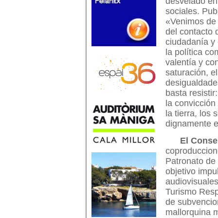
desvelado en
sociales. Pub
«Venimos de l
del contacto 
ciudadanía y
la política c
valentía y c
saturación, el
desigualdade
basta resisti
la convicción
la tierra, los
dignamente e
El Conse
coproduccione
Patronato de
objetivo impu
audiovisuales
Turismo Resp
de subvencio
mallorquina mi