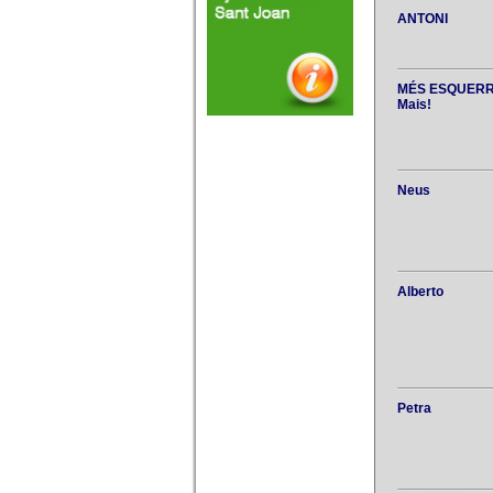
ANTONI
MÉS ESQUERRA
Mais!
Neus
Alberto
Petra