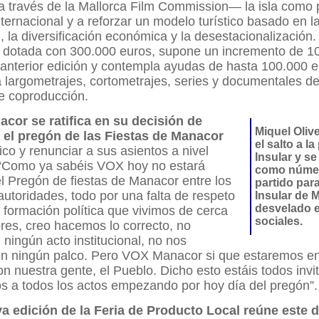
a través de la Mallorca Film Commission— la isla como 
nternacional y a reforzar un modelo turístico basado en l
d, la diversificación económica y la desestacionalización.
, dotada con 300.000 euros, supone un incremento de 1
 anterior edición y contempla ayudas de hasta 100.000 e
 largometrajes, cortometrajes, series y documentales de
e coproducción.
cor se ratifica en su decisión de
Miquel Oliv
n el pregón de las Fiestas de Manacor
el salto a la
ico y renunciar a sus asientos a nivel
Insular y se
. “Como ya sabéis VOX hoy no estará
como númer
l Pregón de fiestas de Manacor entre los
partido para
autoridades, todo por una falta de respeto
Insular de M
desvelado e
 formación política que vivimos de cerca
sociales.
res, creo hacemos lo correcto, no
ningún acto institucional, no nos
n ningún palco.
Pero VOX Manacor si que estaremos en
on nuestra gente, el Pueblo. Dicho esto estáis todos invi
 a todos los actos empezando por hoy día del pregón”.
a edición de la Feria de Producto Local reúne este