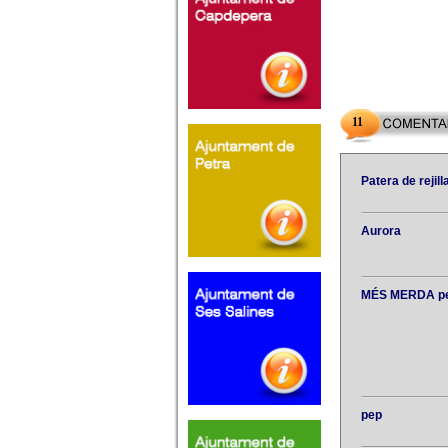
11
Patera de rejill
Aurora
MÉS MERDA pe
pep