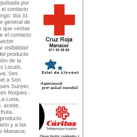
impulsada por
 el contacto
ingo, día 31
or general de
o que «estas
ar el contacto
sector
 visibilidad
 del producto
ión de la
s Locals,
ova, Ses
Fet a Son
ques Sunyer,
 Ses Roques -
La Luna,
 aceite,
fruta,
 producto
ario y a las
de Manacor,