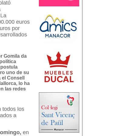
plató
a
 La
00.000 euros
uros por
sarrollados
er Gomila da
 política
 postula
o uno de su
 el Consell
allorca, lo ha
n las redes
 todos los
tados a
 domingo,
en