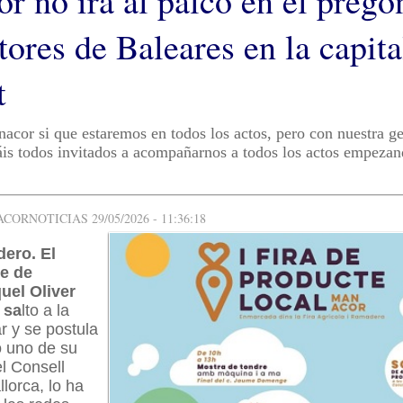
r no irá al palco en el pregó
ores de Baleares en la capita
t
or si que estaremos en todos los actos, pero con nuestra ge
áis todos invitados a acompañarnos a todos los actos empezan
ORNOTICIAS 29/05/2026 - 11:36:18
dero. El
de de
uel Oliver
 sa
lto a la
ar y se postula
 uno de su
el Consell
llorca, lo ha