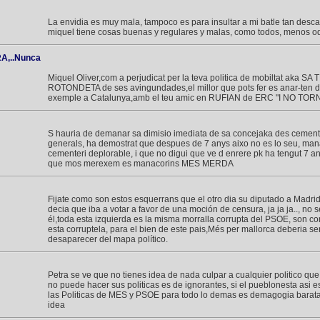
La envidia es muy mala, tampoco es para insultar a mi batle tan des
miquel tiene cosas buenas y regulares y malas, como todos, menos o
,..Nunca
Miquel Oliver,com a perjudicat per la teva politica de mobiltat aka SA 
ROTONDETA de ses avingundades,el millor que pots fer es anar-ten d
exemple a Catalunya,amb el teu amic en RUFIAN de ERC "I NO TO
S hauria de demanar sa dimisio imediata de sa concejaka des cemente
generals, ha demostrat que despues de 7 anys aixo no es lo seu, manac
cementeri deplorable, i que no digui que ve d enrere pk ha tengut 7 any
que mos merexem es manacorins MES MERDA
Fijate como son estos esquerrans que el otro dia su diputado a Madrid
decia que iba a votar a favor de una moción de censura, ja ja ja.., no s
él,toda esta izquierda es la misma morralla corrupta del PSOE, son c
esta corruptela, para el bien de este pais,Més per mallorca deberia ser
desaparecer del mapa político.
Petra se ve que no tienes idea de nada culpar a cualquier politico qu
no puede hacer sus politicas es de ignorantes, si el pueblonesta asi e
las Politicas de MES y PSOE para todo lo demas es demagogia barata
idea