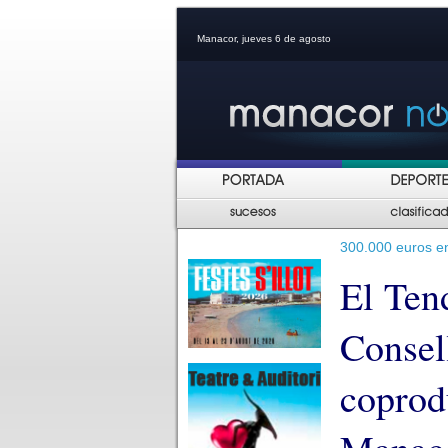
Manacor, jueves 6 de agosto
300.000 euros e
El Tend
Consel
coprod