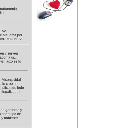
caradamente,
dio
TEVA
e Mallorca,per
RNAR MAI MÉS"
ri y serveis
or fa oí...
s...aixo es lo
, Vicenç vidal
e lo cree ni
omplices de todo
 ilegalizado i
e no gobierne y
s por culpa de
 y nobtener