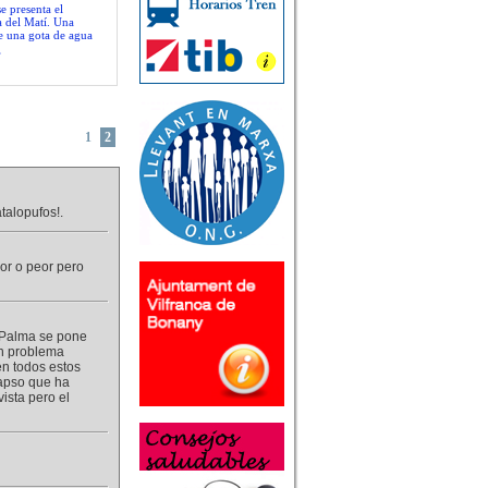
se presenta el
a del Matí. Una
de una gota de agua
”
1
2
talopufos!.
r o peor pero
a Palma se pone
un problema
en todos estos
lapso que ha
ista pero el