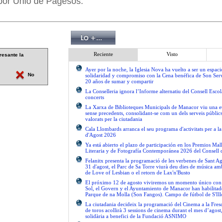
por Unió de Pagesos.
Reciente
Visto
resante la
Ayer por la noche, la Iglesia Nova ha vuelto a ser un espac
No
solidaridad y compromiso con la Cena benéfica de Son Serv
20 años de sumar y compartir
La Conselleria ignora l’Informe alternatiu del Consell Escol
concerts
La Xarxa de Biblioteques Municipals de Manacor viu una e
sense precedents, consolidant-se com un dels serveis públics 
valorats per la ciutadania
Cala Llombards arranca el seu programa d'activitats per a 
d'Agost 2026
Ya está abierto el plazo de participación en los Premios Ma
Literaria y de Fotografía Contemporánea 2026 del Consell 
Felanitx presenta la programació de les verbenes de Sant Ag
31 d'agost, el Parc de Sa Torre viurà deu dies de música am
de Love of Lesbian o el retorn de Lax'n'Busto
El próximo 12 de agosto viviremos un momento único con el
Sol, el Govern y el Ayuntamiento de Manacor han habilitad
Parque de na Molla (Son Fangos). Campo de fútbol de S'Ill
La ciutadania decideix la programació del Cinema a la Fres
de toros acollirà 3 sessions de cinema durant el mes d’agos
solidària a benefici de la Fundació ASNIMO