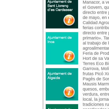
Manacor, a ve
el Govern, qu
directo entre
de mayo, en e
Calidad Agroa
ferias contri
directo entre
primario». Ta
al trabajo de
agroalimentar
Feria de Prod
Hort de sa Va
Terres Eco Bi
Garrova, Mol
frutas Picó X
Pagès de Son
Mausis Marme
quesos, embut
verdura, entr
local, la jor
tradiciones r