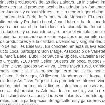
intiséis productores de las Illes Balears. La iniciativa, 
iere acercar el producto local a la ciudadanía y fomentar
 productores y consumidores. La cita tendrá lugar el dom
l marco de la Feria de Primavera de Manacor. El direct
limentaria y Producto Local, Joan Llabrés, ha destacad
buyen a acercar el producto local a la ciudadanía, foment
 productores y consumidores y reforzar el vínculo con el 
mbién ha remarcado que «son espacios que permiten dar
 los productores y a la calidad, diversidad y singularidad
io de las Illes Balears». En concreto, en esta nueva edic
ucto Local participan: Son Matge, Associació de Varietat
ll, Macià Batle, Butxi Hot Sauce & Spices, Cavalleria N
o Organic, 7103 Petit Celler, Quesos Binibeca, quesos 
í d’en Blanc, quesos Sa Vinya, Licors Moyà 1890, Càrni
imelis, Can Blai, T’Estim, bodega Terra Ión, Es Molinot,
 Catxo, Beia Negra, S’Ullestrar, Mandragora Hidromel, 
laden y Sa Casa Pagesa. Los productores ofrecen vino,
idos, miel, mermeladas, licores, infusiones, conservas, 
e otras elaboraciones. Además de la muestra y venta de
nada incluirá diversas actividades vinculadas al mundo agr
urales, con la participación de agricultores y ganaderos 