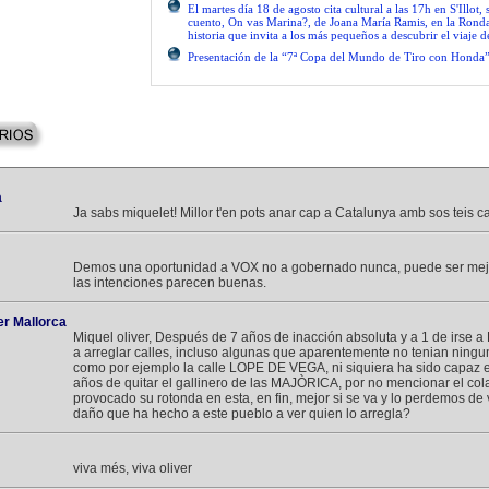
El martes día 18 de agosto cita cultural a las 17h en S'Illot, 
cuento, On vas Marina?, de Joana María Ramis, en la Rond
historia que invita a los más pequeños a descubrir el viaje 
Presentación de la “7ª Copa del Mundo de Tiro con Honda
a
Ja sabs miquelet! Millor t'en pots anar cap a Catalunya amb sos teis ca
Demos una oportunidad a VOX no a gobernado nunca, puede ser mejo
las intenciones parecen buenas.
r Mallorca
Miquel oliver, Después de 7 años de inacción absoluta y a 1 de irse 
a arreglar calles, incluso algunas que aparentemente no tenian ning
como por ejemplo la calle LOPE DE VEGA, ni siquiera ha sido capaz 
años de quitar el gallinero de las MAJÒRICA, por no mencionar el co
provocado su rotonda en esta, en fin, mejor si se va y lo perdemos de v
daño que ha hecho a este pueblo a ver quien lo arregla?
viva més, viva oliver