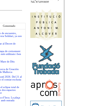
Comentado
io de encuentro,
era Solidari, ya son
ar al Decret de
tapa de creixement
més utilitzats i ben
la Mare de Déu
llorca de Creación
de Mallorca
ustí 2026. Del 21 al
b el comiat exclusiu
 eclipse total de
o dos espacios:
ot
ca d’Inca. La plaça
t, amb entrada