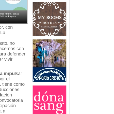
ones rurales, con la
 Unió de Pagesos.
or, con
 La
sto, no
 hacemos con
para defender
r vivir
ra impu
lsar
or el
, tiene como
oducciones
dación
onvocatoria
cipación
a a