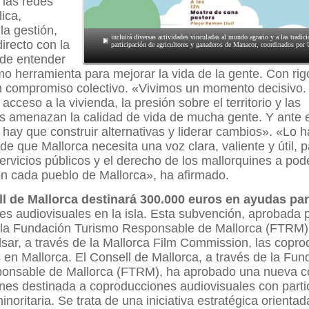
 las redes
lica,
a gestión,
incluirá diversas actividades vinculadas al mundo agrario y a las tradici
directo con la
participación de agricultores y ganaderos de Manacor, coordinados por
 de entender
omo herramienta para mejorar la vida de la gente. Con rig
on compromiso colectivo. «Vivimos un momento decisivo.
 acceso a la vivienda, la presión sobre el territorio y las
s amenazan la calidad de vida de mucha gente. Y ante e
r: hay que construir alternativas y liderar cambios». «Lo
 de que Mallorca necesita una voz clara, valiente y útil, 
 servicios públicos y el derecho de los mallorquines a pode
n cada pueblo de Mallorca», ha afirmado.
ll de Mallorca destinará 300.000 euros en ayudas pa
s audiovisuales en la isla. Esta subvención, aprobada p
 la Fundación Turismo Responsable de Mallorca (FTRM)
lsar, a través de la Mallorca Film Commission, las copr
 en Mallorca. El Consell de Mallorca, a través de la Fun
onsable de Mallorca (FTRM), ha aprobado una nueva c
nes destinada a coproducciones audiovisuales con parti
noritaria. Se trata de una iniciativa estratégica orientad