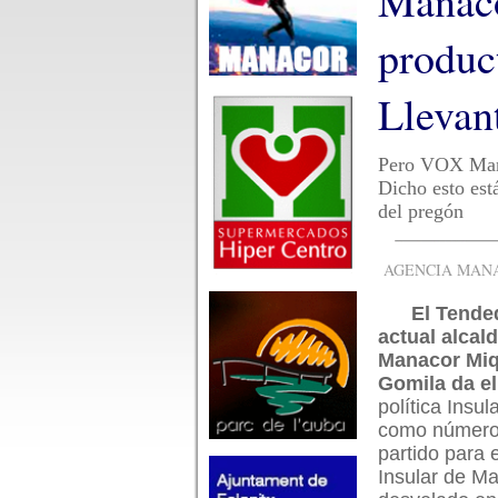
Manaco
product
Llevan
Pero VOX Manac
Dicho esto est
del pregón
AGENCIA MANAC
El Tende
actual alcal
Manacor Miq
Gomila da el
política Insul
como número
partido para 
Insular de Ma