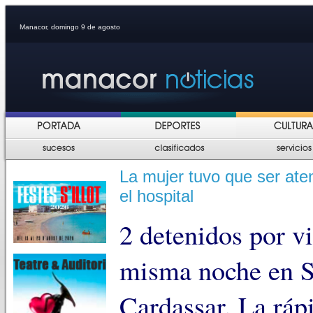
Manacor, domingo 9 de agosto
La mujer tuvo que ser aten
el hospital
2 detenidos por v
misma noche en S
Cardassar. La ráp