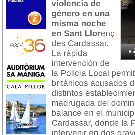
violencia de
género en una
misma noche
en Sant Llor
enç
des Cardassar.
P
La rápida
c
r
intervención de
la Policía Local perm
británicos acusados d
distintos establecimie
madrugada del domin
balance en el municip
Cardassar, donde la P
intervenir en dos grav