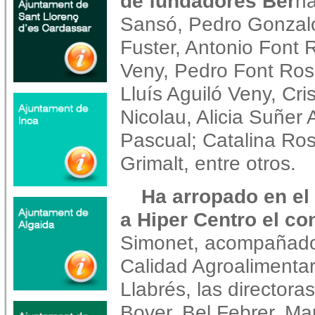
de fundadores Ber
na
Sansó, Pedro Gonzalo
Fuster, Antonio Font 
Veny, Pedro Font Ros
Lluís Aguiló Veny, Cri
Nicolau, Alicia Suñer
Pascual; Catalina Ros
Grimalt, entre otros.
Ha arropado en el
a Hiper Centro el co
Simonet, acompañado 
Calidad Agroalimentar
Llabrés, las director
Bover, Bel Febrer, Ma