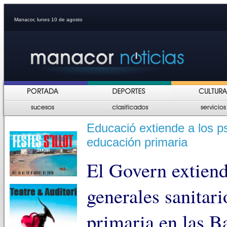
Manacor, lunes 10 de agosto
Educació extiende a los ps
educación primaria
El Govern extiend
generales sanitari
primaria en las Ba