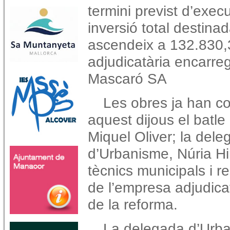
termini previst d’exec
inversió total destina
ascendeix a 132.830,
adjudicatària encarre
Mascaró SA
Les obres ja han c
aquest dijous el batl
Miquel Oliver; la del
d’Urbanisme, Núria Hi
tècnics municipals i r
de l’empresa adjudicat
de la reforma.
La delegada d’Urba