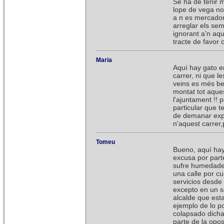
Se ha de tenir m
lope de vega no
a n es mercadona
arreglar els sem
ignorant a'n aq
tracte de favor 
Maria
Aquí hay gato e
carrer, ni que le
veins es més be
montat tot aque
l'ajuntament !! 
particular que 
de demanar expli
n'aquest carrer,
Tomeu
Bueno, aquí hay
excusa por part
sufre humedades
una calle por c
servicios desde
excepto en un s
alcalde que esta
ejemplo de lo po
colapsado dicha 
parte de la opos