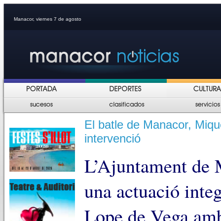
Manacor, viernes 7 de agosto
El batle de Manacor, Miqu
intervenció
L’Ajuntament de 
una actuació integ
Lope de Vega amb 