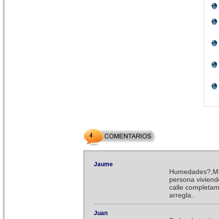
4
Jaume
Humedades?,Muy 
persona viviend
calle completam
arregla..
Juan