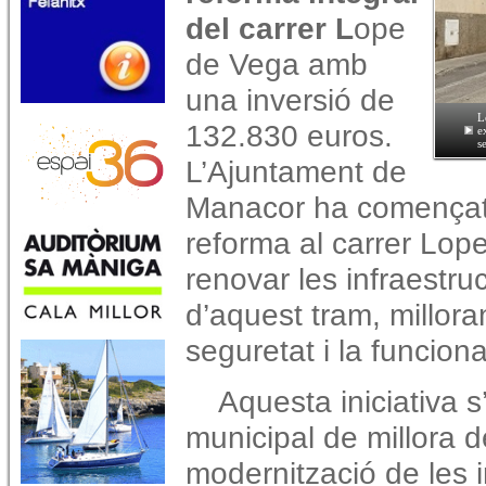
del carrer L
ope
de Vega amb
una inversió de
L
132.830 euros.
e
s
L’Ajuntament de
Manacor ha començat 
reforma al carrer Lop
renovar les infraestruc
d’aquest tram, milloran
seguretat i la funcional
Aquesta iniciativa 
municipal de millora de
modernització de les i