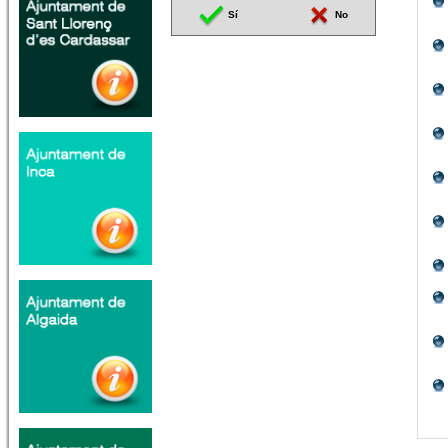
Sí
No