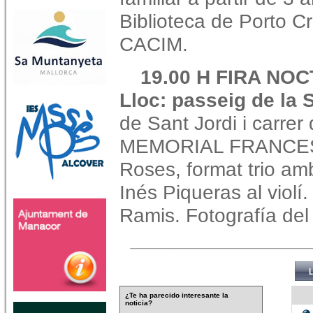
Biblioteca de Porto Cri
CACIM.
19.00 H FIRA NO
Lloc: passeig de la 
de Sant Jordi i carrer
MEMORIAL FRANCESC
Roses, format trio amb
Inés Piqueras al violí
Ramis. Fotografía del
¿Te ha parecido interesante la
noticia?