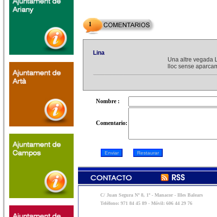
1
Lina
Una altre vegada L
lloc sense aparca
Nombre :
Comentario:
C/ Juan Segura Nº 8, 1º - Manacor - Illes Balears
Teléfono: 971 84 45 89 - Móvil: 606 44 29 76