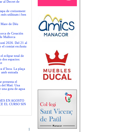
ar al Decret de
tapa de creixement
més utilitzats i ben
la Mare de Déu
llorca de Creación
de Mallorca
ustí 2026. Del 21 al
b el comiat exclusiu
 eclipse total de
o dos espacios:
ot
ca d’Inca. La plaça
t, amb entrada
se presenta el
a del Matí. Una
de una gota de agua
”
NES EN AGOSTO
E EL CURSO SIN
1