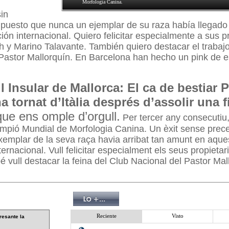
Morfología Canina.
sin
puesto que nunca un ejemplar de su raza había llegado 
ión internacional. Quiero felicitar especialmente a sus pr
h y Marino Talavante. También quiero destacar el trabaj
Pastor Mallorquín. En Barcelona han hecho un pink de e
l Insular de Mallorca: El ca de bestiar 
a tornat d’Itàlia després d’assolir una f
que ens omple d’orgull.
Per tercer any consecutiu,
mpió Mundial de Morfologia Canina. Un èxit sense prece
emplar de la seva raça havia arribat tan amunt en aque
ernacional. Vull felicitar especialment els seus propietaris
 vull destacar la feina del Club Nacional del Pastor Mal
Reciente
Visto
resante la