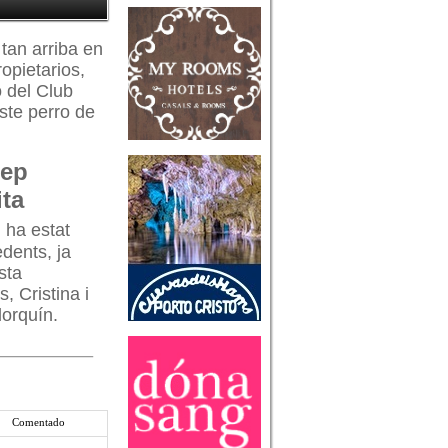
tan arriba en
opietarios,
o del Club
ste perro de
Pep
ita
 ha estat
dents, ja
sta
, Cristina i
lorquín.
Comentado