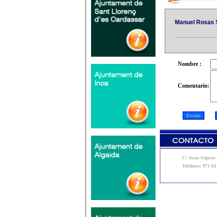
Manuel Rosas 
Nombre :
Comentario:
C/ Juan Segura N
Teléfono: 971 84