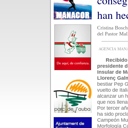
conseg
han he
Cristina Bosch
del Pastor Mal
AGENCIA MANAC
Recibido 
presidente d
Insular de M
Llorenç Gal
bestiar Pep 
vuelto de Itali
alcanzar un hi
que nos llena
Por tercer añ
ha sido proc
Campeón Mun
Morfología C