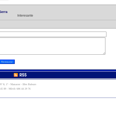
Serra
Interesante
º 8, 1º - Manacor - Illes Balears
 45 89 - Móvil: 606 44 29 76