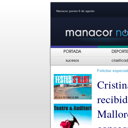
Manacor, jueves 6 de agosto
Felicitar especia
Cristi
recibid
Mallor