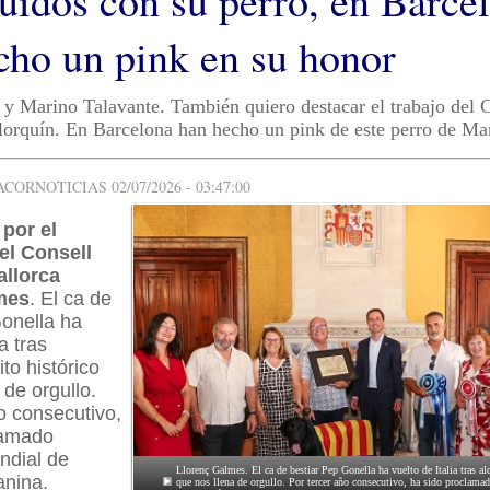
uidos con su perro, en Barce
cho un pink en su honor
 y Marino Talavante. También quiero destacar el trabajo del 
lorquín. En Barcelona han hecho un pink de este perro de Ma
ORNOTICIAS 02/07/2026 - 03:47:00
por el
el Consell
allorca
mes
. El ca de
Gonella ha
a tras
to histórico
 de orgullo.
o consecutivo,
lamado
dial de
Llorenç Galmes. El ca de bestiar Pep Gonella ha vuelto de Italia tras al
anina.
que nos llena de orgullo. Por tercer año consecutivo, ha sido procla