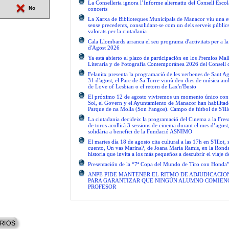
La Conselleria ignora l’Informe alternatiu del Consell Escol
No
concerts
La Xarxa de Biblioteques Municipals de Manacor viu una e
sense precedents, consolidant-se com un dels serveis públics 
valorats per la ciutadania
Cala Llombards arranca el seu programa d'activitats per a 
d'Agost 2026
Ya está abierto el plazo de participación en los Premios Ma
Literaria y de Fotografía Contemporánea 2026 del Consell 
Felanitx presenta la programació de les verbenes de Sant Ag
31 d'agost, el Parc de Sa Torre viurà deu dies de música am
de Love of Lesbian o el retorn de Lax'n'Busto
El próximo 12 de agosto viviremos un momento único con el
Sol, el Govern y el Ayuntamiento de Manacor han habilitad
Parque de na Molla (Son Fangos). Campo de fútbol de S'Ill
La ciutadania decideix la programació del Cinema a la Fres
de toros acollirà 3 sessions de cinema durant el mes d’agos
solidària a benefici de la Fundació ASNIMO
El martes día 18 de agosto cita cultural a las 17h en S'Illot, 
cuento, On vas Marina?, de Joana María Ramis, en la Rond
historia que invita a los más pequeños a descubrir el viaje 
Presentación de la “7ª Copa del Mundo de Tiro con Honda
ANPE PIDE MANTENER EL RITMO DE ADJUDICACIO
PARA GARANTIZAR QUE NINGÚN ALUMNO COMIENC
PROFESOR