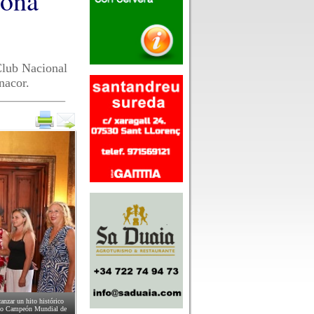
lona
Club Nacional
nacor.
canzar un hito histórico
mado Campeón Mundial de