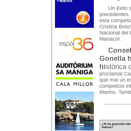
Un éxito 
precedentes, 
esta competic
Cristina Bosc
Nacional del 
Manacor.
Consel
Gonella h
hi
stòrica 
proclamat Ca
que mai un ex
competició int
Marino. També
¿Te ha parecido inte
noticia?