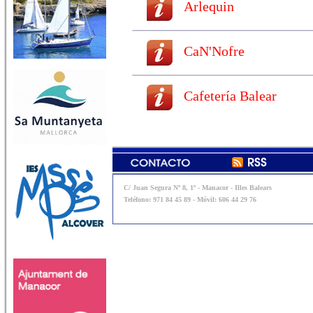
Arlequin
CaN'Nofre
Cafetería Balear
C/ Juan Segura Nº 8, 1º - Manacor - Illes Balears
Teléfono: 971 84 45 89 - Móvil: 606 44 29 76