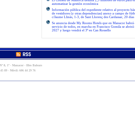
El Consell de Mallorca destina 2,5 millones de euros para e
automatizar la gestión económica
Información pública del expediente relativo al proyecto bás
de vestidores (y otras dependencias) anexo a campo de fútb
c/Jaume Llinàs, 1-3, de Sant Llorenç des Cardassar, 20 días
Se anuncia desde My Rooms Hotels que en Manacor habrá el
servicio de todos, en marcha en Francisco Gomila se abrirá e
2027 y luego vendrá el 3º en Can Rossello
º 8, 1º - Manacor - Illes Balears
 45 89 - Móvil: 606 44 29 76