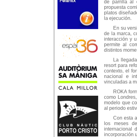
de parrilla al
propuesta comb
platos diseñad
la ejecución.
En su vers
de la marca, c
interacción y 
permite al com
distintos momen
La llegad
resort para re
contexto, el f
nacional e in
vinculadas a m
ROKA forma
como Londres, 
modelo que com
al periodo estiv
Con esta a
los meses de 
internacional 
incorporación 