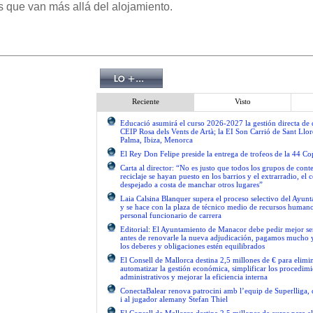
s que van más allá del alojamiento.
Reciente
Visto
Educació asumirá el curso 2026-2027 la gestión directa de d
CEIP Rosa dels Vents de Artà; la EI Son Carrió de Sant Llor
Palma, Ibiza, Menorca
El Rey Don Felipe preside la entrega de trofeos de la 44 C
Carta al director: “No es justo que todos los grupos de con
reciclaje se hayan puesto en los barrios y el extrarradio, el 
despejado a costa de manchar otros lugares”
Laia Calsina Blanquer supera el proceso selectivo del Ayu
y se hace con la plaza de técnico medio de recursos human
personal funcionario de carrera
Editorial: El Ayuntamiento de Manacor debe pedir mejor 
antes de renovarle la nueva adjudicación, pagamos mucho 
los deberes y obligaciones estén equilibrados
El Consell de Mallorca destina 2,5 millones de € para elimi
automatizar la gestión económica, simplificar los procedimi
administrativos y mejorar la eficiencia interna
ConectaBalear renova patrocini amb l’equip de Superlliga, 
i al jugador alemany Stefan Thiel