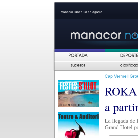
Manacor, lunes 10 de agosto
Cap Vermell Gro
ROKA v
a parti
La llegada de 
Grand Hotel pa