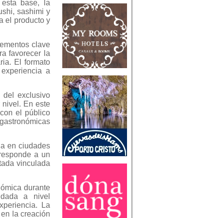
 esta base, la
shi, sashimi y
a el producto y
lementos clave
a favorecer la
ia. El formato
 experiencia a
 del exclusivo
 nivel. En este
con el público
gastronómicas
ia en ciudades
 responde a un
tada vinculada
nómica durante
idada a nivel
xperiencia. La
en la creación