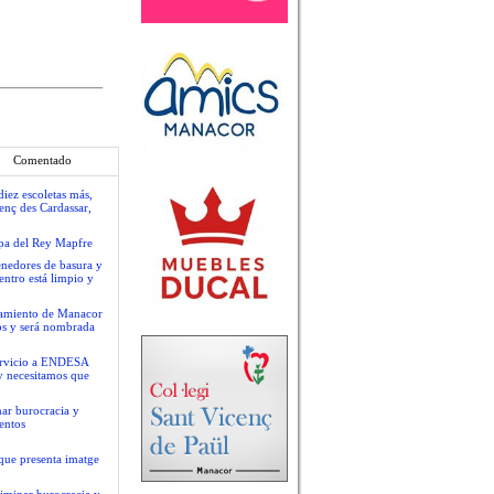
Comentado
iez escoletas más,
enç des Cardassar,
opa del Rey Mapfre
tenedores de basura y
centro está limpio y
ntamiento de Manacor
os y será nombrada
servicio a ENDESA
y necesitamos que
nar burocracia y
entos
que presenta imatge