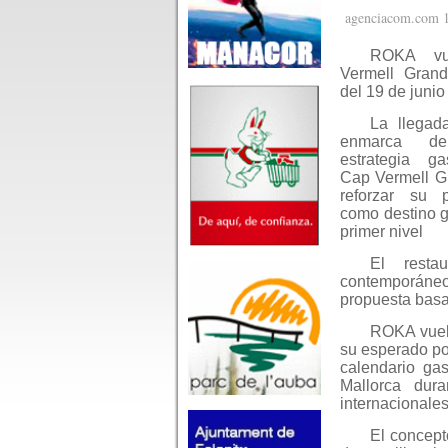
agenciacom.com 1
ROKA vu
Vermell Grand
del 19 de junio
La llega
enmarca d
estrategia g
Cap Vermell G
reforzar su p
como destino 
primer nivel
El restau
contemporáneo
propuesta basad
ROKA vuelv
su esperado pop
calendario gas
Mallorca dur
internacionale
El concept