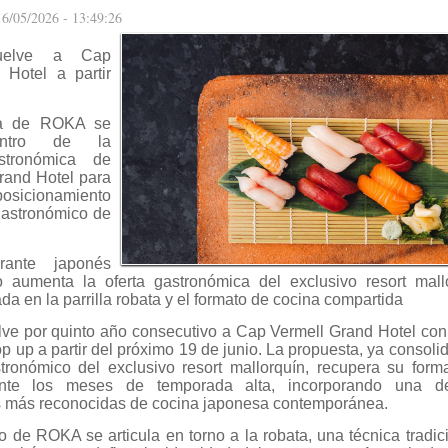
6/05/2026 - 13:49:26
elve a Cap
 Hotel a partir
da de ROKA se
entro de la
astronómica de
rand Hotel para
osicionamiento
gastronómico de
rante japonés
 aumenta la oferta gastronómica del exclusivo resort mall
a en la parrilla robata y el formato de cocina compartida
e por quinto año consecutivo a Cap Vermell Grand Hotel con 
 up a partir del próximo 19 de junio. La propuesta, ya consoli
tronómico del exclusivo resort mallorquín, recupera su form
ante los meses de temporada alta, incorporando una d
s más reconocidas de cocina japonesa contemporánea.
o de ROKA se articula en torno a la robata, una técnica tradi