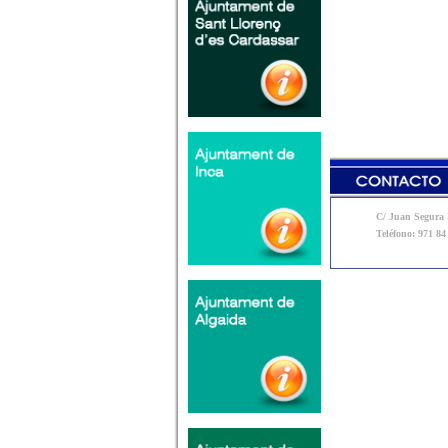
C/ Juan Segura N
Teléfono: 971 84