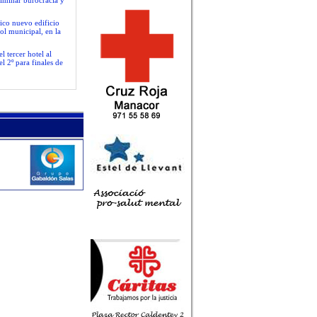
liminar burocracia y
ico nuevo edificio
ol municipal, en la
 tercer hotel al
l 2º para finales de