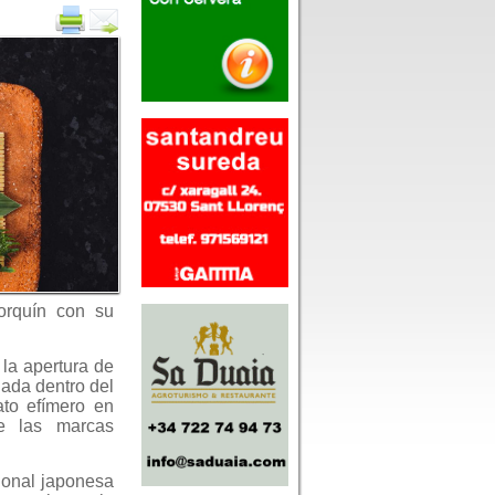
orquín con su
la apertura de
dada dentro del
ato efímero en
e las marcas
cional japonesa