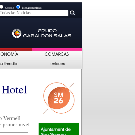
Google
Manacornoticias
 Hotel
p Vermell
 primer nivel.