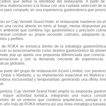
 carbón que define la identidad del restaurante. A partir de
ina elaboraciones a la brasa con una cuidada selección de su
os para compartir, en una experiencia gastronómica que prioriz
ión en Cap Vermell Grand Hotel, el restaurante mantiene los e
on una cocina abierta en torno al fuego, mesas dispuestas par
un ambiente que combina lujo gastronómico y precisión culinar
ensal construir su propio recorrido culinario, adaptando la
tos y perfiles.
a de ROKA se enmarca dentro de la estrategia gastronómica
forzar su posicionamiento como destino gastronómico de primer
ormato pop up aporta una propuesta diferenciada que conecta 
ternacional y con la demanda creciente de experiencias 
arcas globales.
 parte del grupo de restauración Azumi Limited, con presenc
Dubái o Marbella, y su implantación estacional en Mallorca
bina exclusividad y temporalidad, generando una oferta limi
al.
pertura, Cap Vermell Grand Hotel amplía su propuesta gastro
mayor actividad turística, integrando una marca consol
dentro de un entorno que combina arquitectura, paisaje y e
un año más de ROKA refuerza así una línea estratégica basada 