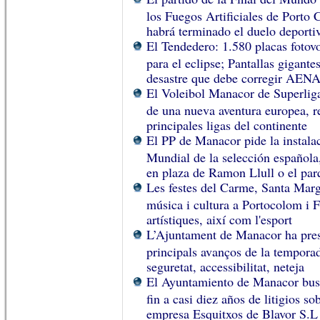
los Fuegos Artificiales de Porto 
habrá terminado el duelo deporti
El Tendedero: 1.580 placas fotovo
para el eclipse; Pantallas gigant
desastre que debe corregir AEN
El Voleibol Manacor de Superliga
de una nueva aventura europea, r
principales ligas del continente
El PP de Manacor pide la instalac
Mundial de la selección española
en plaza de Ramon Llull o el pa
Les festes del Carme, Santa Marga
música i cultura a Portocolom i F
artístiques, així com l'esport
L’Ajuntament de Manacor ha prese
principals avanços de la temporad
seguretat, accessibilitat, neteja
El Ayuntamiento de Manacor busc
fin a casi diez años de litigios s
empresa Esquitxos de Blavor S.L