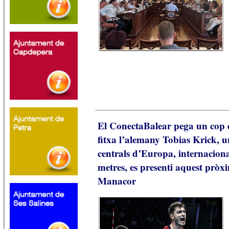
El ConectaBalear pega un cop 
fitxa l’alemany Tobias Krick, u
centrals d’Europa, internaciona
metres, es presenti aquest pròx
Manacor