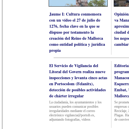
Jaume I: Cultura conmemora
Opinión
con un vídeo el 27 de julio de
va Mana
1276, fecha clave en la que se
aproxim
dispuso por testamento la
ciudad d
creación del Reino de Mallorca
los nego
como entidad política y jurídica
cambiar
propia
El Servicio de Vigilancia del
Editoria
Litoral del Govern realiza nueve
programa
inspecciones y levanta cinco actas
Manaco
en Portocolom (Felanitx),
Esquerr
detección de posibles actividades
Embat, 
de chárter irregular
Mallorc
La ciudadanía, los ayuntamientos y los
Se promete
usuarios pueden comunicar posibles
empresas q
irregularidades mediante el correo
Reciclaje,
electrónico vigilancia@portsib.es,
Plagas. H
adjuntando fotografías, vídeos
de convive