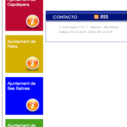
C/ Juan Segura Nº 8, 1º - Manacor - Illes Balears
Teléfono: 971 84 45 89 - Móvil: 606 44 29 76