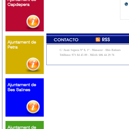
C/ Juan Segura Nº 8, 1º - Manacor - Illes Balears
Teléfono: 971 84 45 89 - Móvil: 606 44 29 76