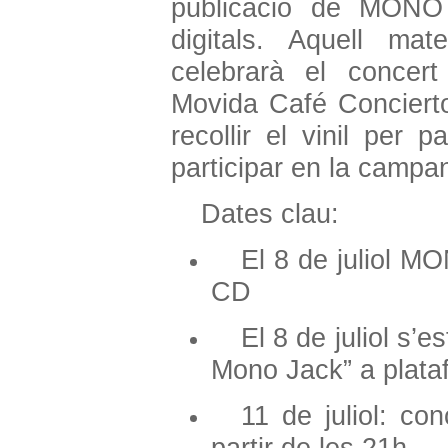
publicació de MONO 
digitals. Aquell m
celebrarà el concert
Movida Café Conciert
recollir el vinil per
participar en la campa
Dates clau:
El 8 de juliol M
CD
El 8 de juliol s’e
Mono Jack” a plat
11 de juliol: co
partir de les 21h