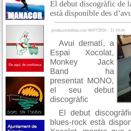
El debut discogràfic de 
està disponible des d’av
produccionsblau.com 08/07/2026 - 21:10:44
Avui dematí, a
Espai Xocolat,
Monkey Jack
Band ha
presentat MONO,
el seu debut
discogràfic
El debut discogràf
blues-rock està dispo