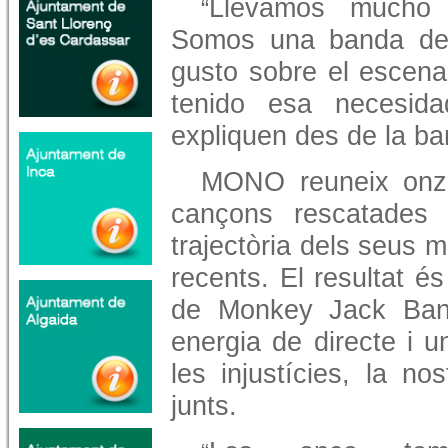
Llevamos mucho 
“
Somos una banda de 
gusto sobre el escena
tenido esa necesida
expliquen des de la ba
MONO reuneix onz
cançons rescatades
trajectòria dels seus
recents. El resultat és
de Monkey Jack Band:
energia de directe i u
les injustícies, la no
junts.