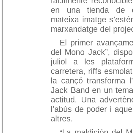
fácilmente reconocibl
en una tienda de d
mateixa imatge s’estén
marxandatge del proje
El primer avançam
del Mono Jack”, dispo
juliol a les platafo
carretera, riffs esmola
la cançó transforma l
Jack Band en un tema 
actitud. Una advertènc
l’abús de poder i aquel
altres.
La maldición del 
“