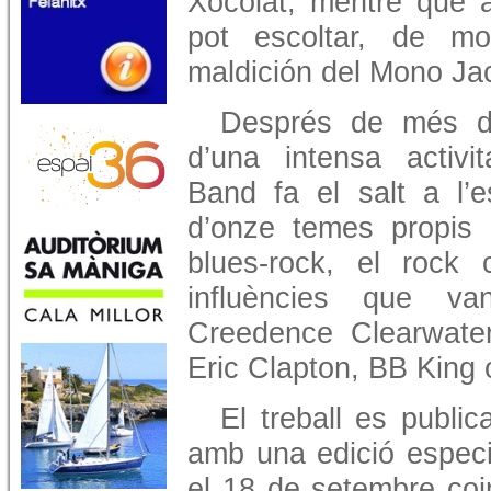
Xocolat, mentre que a
pot escoltar, de mo
maldición del Mono Ja
Després de més de
d’una intensa activ
Band fa el salt a l
d’onze temes propis 
blues-rock, el rock 
influències que v
Creedence Clearwate
Eric Clapton, BB King
El treball es publ
amb una edició especia
el 18 de setembre coin