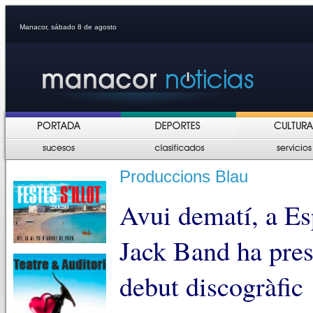
Manacor, sábado 8 de agosto
Produccions Blau
Avui dematí, a E
Jack Band ha pre
debut discogràfic