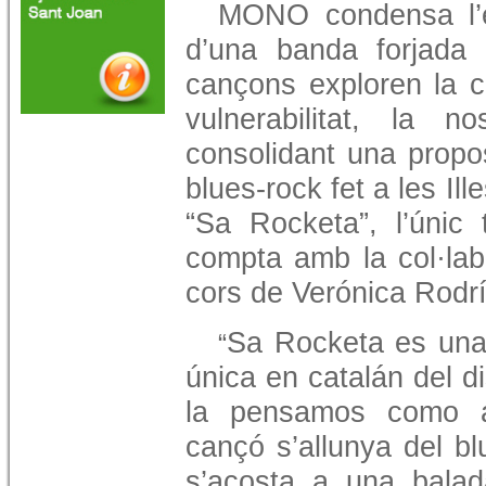
MONO condensa l’ene
d’una banda forjada 
cançons exploren la crí
vulnerabilitat, la no
consolidant una propos
blues-rock fet a les Il
“Sa Rocketa”, l’únic
compta amb la col·lab
cors de Verónica Rodr
Sa Rocketa es una 
“
única en catalán del d
la pensamos como al
cançó s’allunya del bl
s’acosta a una balad