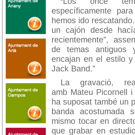
Los once tem
“
específicamente para
hemos ido rescatando.
un cajón desde hací
recientemente”, asse
de temas antiguos 
encajan en el estilo 
Jack Band.”
La gravació, rea
amb Mateu Picornell i 
ha suposat també un p
banda acostumada so
mismo tocar en directo
que grabar en estud