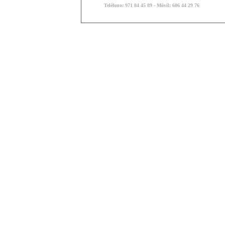
Teléfono: 971 84 45 89 - Móvil: 606 44 29 76