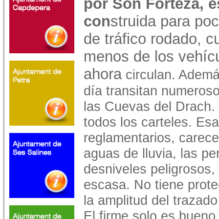
por Son Forteza, e
con
struida para po
de tráfico rodado, c
menos de los vehíc
ahora
circulan. Ademá
día transitan numeroso
las Cuevas del Drach. 
todos los carteles. Es
reglamentarios, carece
aguas de lluvia, las pe
desniveles peligrosos,
escasa. No tiene protec
la amplitud del trazad
El firme solo es bueno