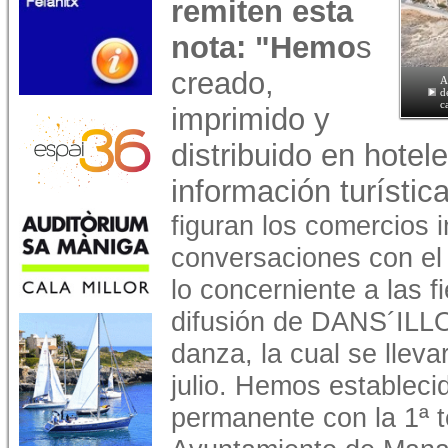
remiten esta
nota: "Hemo
s
creado,
A
d
c
imprimido y
distribuido en hotel
información turístic
figuran los comercios 
conversaciones con el
lo concerniente a las fi
difusión de DANS´ILLOT
danza, la cual se lleva
julio. Hemos estableci
permanente con la 1ª t