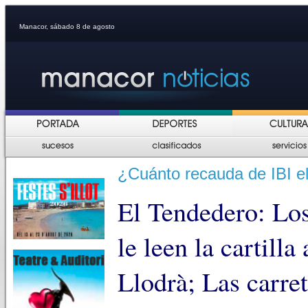
Manacor, sábado 8 de agosto
¿Cuánto recauda de IBI el
El Tendedero: Los
le leen la cartill
Llodrà; Las carre