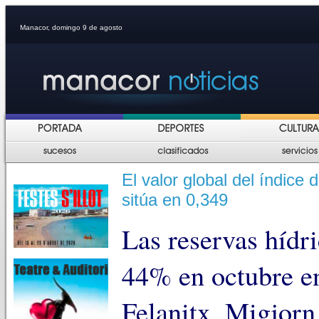
Manacor, domingo 9 de agosto
El valor global del índice
sitúa en 0,349
Las reservas hídr
44% en octubre en
Felanitx, Migjorn