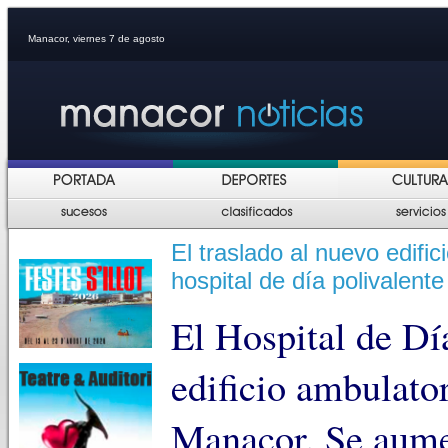
Manacor, viernes 7 de agosto
El traslado al nuevo edifi
hospital de día polivalente
El Hospital de Día
edificio ambulato
Manacor. Se aume