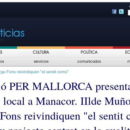
rga Fons reivindiquen "el sentit comú"
ió PER MALLORCA presenta
l local a Manacor. IIlde Muño
Fons reivindiquen "el sentit