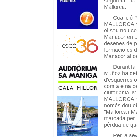
seguretat i l
Mallorca.
Coalició
MALLORCA ha
el seu nou co
Manacor en un
desenes de pe
formació es d
Manacor al cen
Durant la 
Muñoz ha defe
d'esquerres o 
com a eina pe
ciutadania. 
MALLORCA neix
només deu obe
"Mallorca i M
marcada per l
pèrdua de qua
Per la se