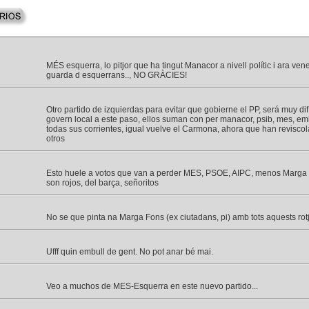
MÉS esquerra, lo pitjor que ha tingut Manacor a nivell polític i ara ven
guarda d esquerrans.., NO GRÀCIES!
Otro partido de izquierdas para evitar que gobierne el PP, será muy difí
govern local a este paso, ellos suman con per manacor, psib, mes, em
todas sus corrientes, igual vuelve el Carmona, ahora que han revisco
otros
Esto huele a votos que van a perder MES, PSOE, AIPC, menos Marga
son rojos, del barça, señoritos
No se que pinta na Marga Fons (ex ciutadans, pi) amb tots aquests rotj
Ufff quin embull de gent. No pot anar bé mai.
Veo a muchos de MES-Esquerra en este nuevo partido...