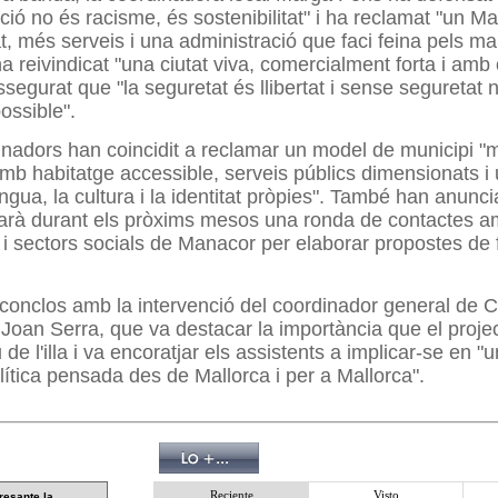
ció no és racisme, és sostenibilitat" i ha reclamat "un 
, més serveis i una administració que faci feina pels ma
 reivindicat "una ciutat viva, comercialment forta i amb 
ssegurat que "la seguretat és llibertat i sense seguretat 
ossible".
inadors han coincidit a reclamar un model de municipi "
mb habitatge accessible, serveis públics dimensionats i
engua, la cultura i la identitat pròpies". També han anunci
iarà durant els pròxims mesos una ronda de contactes am
 i sectors socials de Manacor per elaborar propostes de f
 conclos amb la intervenció del coordinador general de 
an Serra, que va destacar la importància que el projec
 de l'illa i va encoratjar els assistents a implicar-se en "
olítica pensada des de Mallorca i per a Mallorca".
Reciente
Visto
resante la