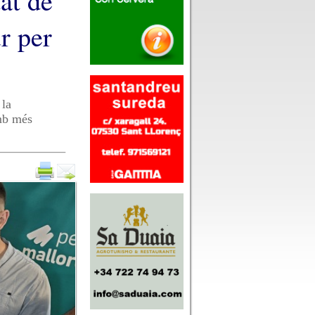
tat de
ur per
 la
amb més