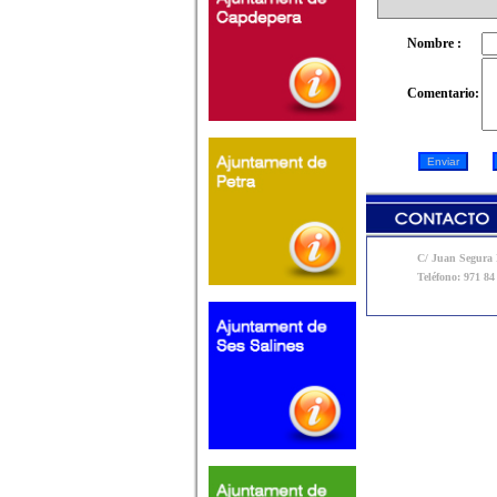
Nombre :
Comentario:
C/ Juan Segura N
Teléfono: 971 84