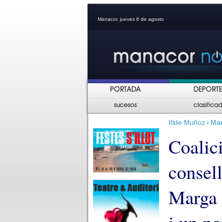
Manacor, jueves 6 de agosto
IIlde Muñoz i Ma
Coalic
consel
Marga 