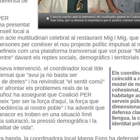
a defensa de
 PER
L'acte ha conclos amb la intervenció del coordinador general de C
Joan Serra, que va destacar la importància que el projecte continuï creixe
 presentat
nsell local a
 acte multitudinari celebrat al restaurant Mig i Mig, que
rsones per conèixer el nou projecte polític impulsat al m
efineix com una plataforma transversal que vol posar "Ma
tre" davant els reptes socials, demogràfics i territorials q
seva intervenció, el coordinador local Ilde
Els coordi
nsat que "avui ja no basta ser
coincidit a 
de dretes" i ha reivindicat "el sentit comú"
model de m
r afrontar els problemes reals de la
cohesionat
Muñoz ha assegurat que Coalició PER
habitatge a
 "per ser la força d'aquí, la força que
serveis púb
dimensionat
diència al nostre poble" i ha advertit que
defensa clar
anacor es troben en una situació límit
llengua, la c
a saturació, la pressió demogràfica i la
identitat pr
litat de vida".
va banda, la coordinadora local Marga Fons ha defensat 