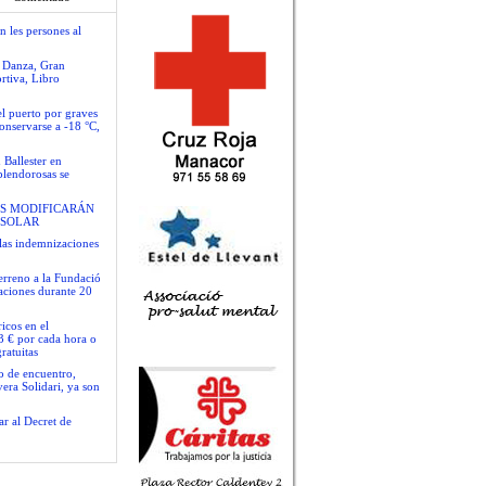
n les persones al
e Danza, Gran
rtiva, Libro
el puerto por graves
conservarse a -18 °C,
 Ballester en
plendorosas se
S MODIFICARÁN
 SOLAR
las indemnizaciones
terreno a la Fundació
gaciones durante 20
icos en el
3 € por cada hora o
ratuitas
io de encuentro,
era Solidari, ya son
ar al Decret de