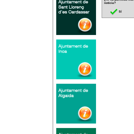
noticia?
Sí