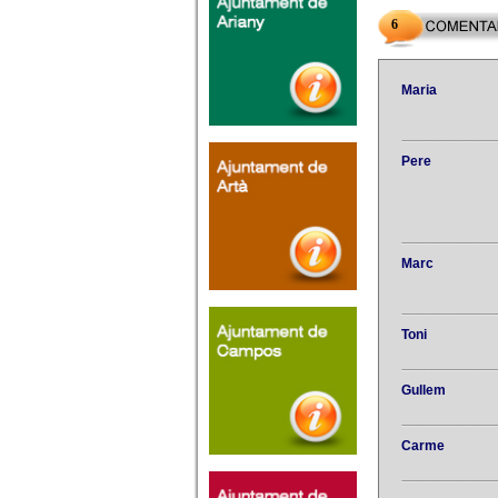
6
Maria
Pere
Marc
Toni
Gullem
Carme