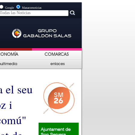
Google
Manacornoticias
 el seu
z i
 comú"