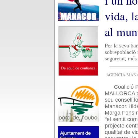
i un no
vida, l
al mun
Per la seva ba
sobrepoblació 
seguretat, més
AGENCIA MANAC
Coalició
MALLORCA pr
seu consell l
Manacor. IIld
Marga Fons r
"el sentit com
projecte centr
qualitat de vi