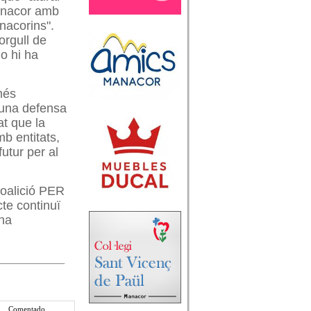
Manacor amb
nacorins".
orgull de
no hi ha
més
 una defensa
at que la
b entitats,
utur per al
Coalició PER
te continuï
una
Comentado