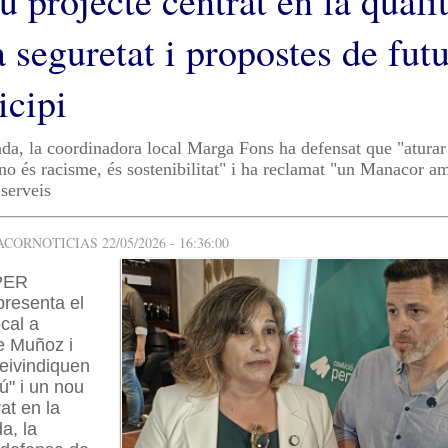
u projecte centrat en la quali
a seguretat i propostes de fut
icipi
nda, la coordinadora local Marga Fons ha defensat que "aturar
no és racisme, és sostenibilitat" i ha reclamat "un Manacor 
 serveis
ORNOTICIAS 22/05/2026 - 16:36:00
 PER
esenta el
ocal a
e Muñoz i
eivindiquen
ú" i un nou
at en la
da, la