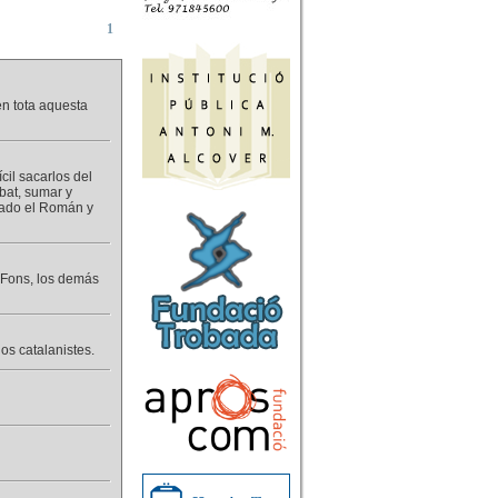
1
en tota aquesta
cil sacarlos del
bat, sumar y
lado el Román y
 Fons, los demás
os catalanistes.