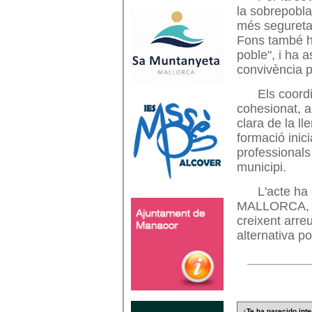
la sobrepobla
més seguretat
Fons també ha
poble", i ha a
convivència p
Els coord
cohesionat, a
clara de la ll
formació inic
professionals
municipi.
L'acte ha
MALLORCA, Jo
creixent arreu
alternativa p
¿Te ha parecido inte