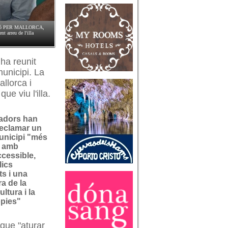
oalició PER MALLORCA,
nt arreu de l'illa
 ha reunit
unicipi. La
llorca i
ue viu l'illa.
nadors han
reclamar un
unicipi "més
, amb
ccessible,
lics
s i una
a de la
ultura i la
òpies"
que "aturar