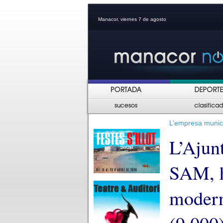
Manacor, viernes 7 de agosto
L’empresa munic
L’Ajun
SAM, h
modern