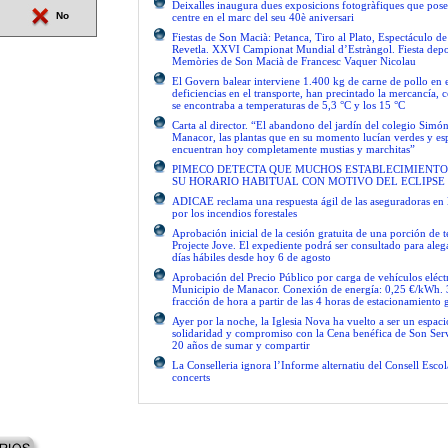
Deixalles inaugura dues exposicions fotogràfiques que pose
No
centre en el marc del seu 40è aniversari
Fiestas de Son Macià: Petanca, Tiro al Plato, Espectáculo d
Revetla. XXVI Campionat Mundial d’Estràngol. Fiesta depo
Memòries de Son Macià de Francesc Vaquer Nicolau
El Govern balear interviene 1.400 kg de carne de pollo en 
deficiencias en el transporte, han precintado la mercancía, 
se encontraba a temperaturas de 5,3 °C y los 15 °C
Carta al director. “El abandono del jardín del colegio Simón
Manacor, las plantas que en su momento lucían verdes y es
encuentran hoy completamente mustias y marchitas”
PIMECO DETECTA QUE MUCHOS ESTABLECIMIENTO
SU HORARIO HABITUAL CON MOTIVO DEL ECLIPSE
ADICAE reclama una respuesta ágil de las aseguradoras en 
por los incendios forestales
Aprobación inicial de la cesión gratuita de una porción de 
Projecte Jove. El expediente podrá ser consultado para ale
días hábiles desde hoy 6 de agosto
Aprobación del Precio Público por carga de vehículos eléctr
Municipio de Manacor. Conexión de energía: 0,25 €/kWh. 
fracción de hora a partir de las 4 horas de estacionamiento g
Ayer por la noche, la Iglesia Nova ha vuelto a ser un espac
solidaridad y compromiso con la Cena benéfica de Son Serv
20 años de sumar y compartir
La Conselleria ignora l’Informe alternatiu del Consell Escol
concerts