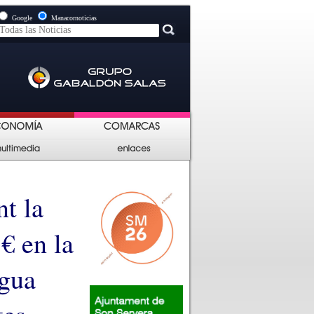
Google
Manacornoticias
t la
€ en la
igua