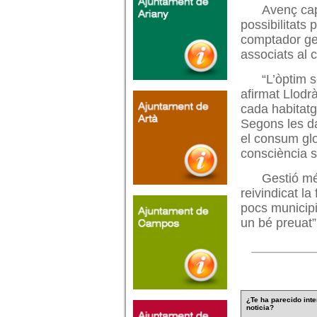
Avenç cap
possibilitats
comptador gen
associats al 
“L’òptim 
afirmat Llodr
cada habitatg
Segons les da
el consum glo
consciència s
Gestió mé
reivindicat la
pocs municipi
un bé preuat”
¿Te ha parecido inte
noticia?