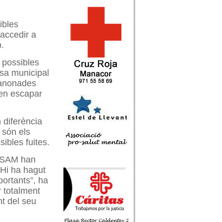
ibles
 accedir a
.
 possibles
esa municipal
canonades
xen escapar
n diferència
 són els
ibles fuites.
a SAM han
“Hi ha hagut
portants”, ha
r totalment
nt del seu