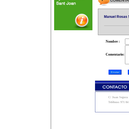
Manuel Rosas 
Nombre :
Comentario:
C/ Juan Segura N
Teléfono: 971 84