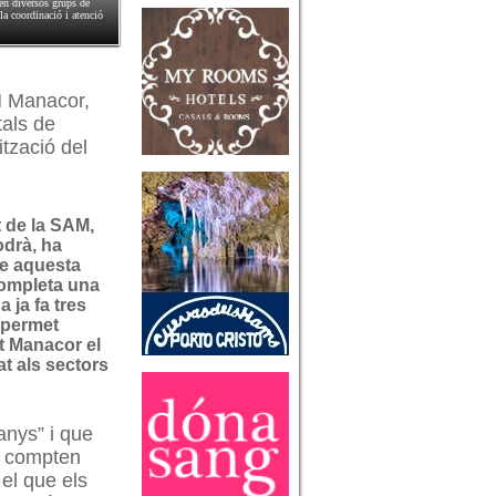
 en diversos grups de
la coordinació i atenció
M Manacor,
tals de
ització del
t de la SAM,
odrà, ha
e aquesta
ompleta una
a ja fa tres
 permet
ot Manacor el
at als sectors
anys” i que
ue compten
 el que els