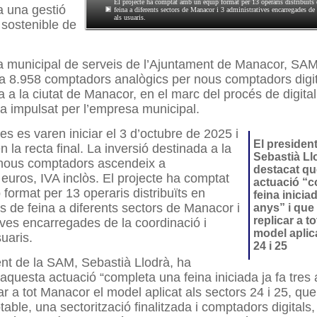
El projecte ha comptat amb un equip format per 13 operaris distribuïts
a una gestió
feina a diferents sectors de Manacor i 3 administratives encarregades de 
als usuaris.
 sostenible de
 municipal de serveis de l’Ajuntament de Manacor, SA
 ja 8.958 comptadors analògics per nous comptadors digi
a a la ciutat de Manacor, en el marc del procés de digital
gua impulsat per l’empresa municipal.
es es varen iniciar el 3 d’octubre de 2025 i
El presiden
n la recta final. La inversió destinada a la
Sebastià Ll
nous comptadors ascendeix a
destacat qu
euros, IVA inclòs. El projecte ha comptat
actuació “c
format per 13 operaris distribuïts en
feina iniciad
s de feina a diferents sectors de Manacor i
anys” i que
replicar a t
ives encarregades de la coordinació i
model aplic
uaris.
24 i 25
ent de la SAM, Sebastià Llodrà, ha
aquesta actuació “completa una feina iniciada ja fa tres 
ar a tot Manacor el model aplicat als sectors 24 i 25, q
able, una sectorització finalitzada i comptadors digitals,