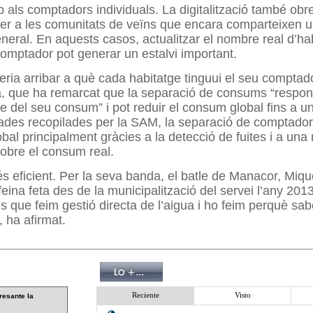
 als comptadors individuals. La digitalització també obr
 per a les comunitats de veïns que encara comparteixen u
eral. En aquests casos, actualitzar el nombre real d’ha
comptador pot generar un estalvi important.
seria arribar a què cada habitatge tinguui el seu comptad
à, que ha remarcat que la separació de consums “respons
e del seu consum” i pot reduir el consum global fins a u
des recopilades per la SAM, la separació de comptadors
bal principalment gràcies a la detecció de fuites i a una
obre el consum real.
s eficient. Per la seva banda, el batle de Manacor, Mique
 feina feta des de la municipalització del servei l’any 20
s que feim gestió directa de l’aigua i ho feim perquè s
, ha afirmat.
Reciente
Visto
resante la