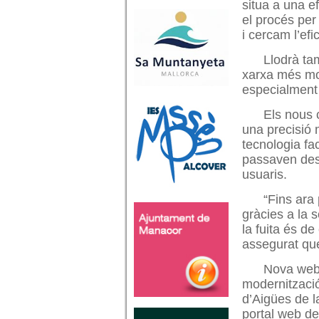
situa a una e
el procés per
i cercam l’ef
Llodrà ta
xarxa més mod
especialment 
Els nous 
una precisió 
tecnologia fa
passaven desa
usuaris.
“Fins ara
gràcies a la s
la fuita és d
assegurat que
Nova web 
modernització
d’Aigües de l
portal web de