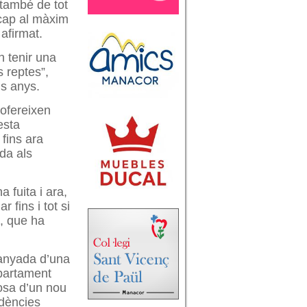
 també de tot
 cap al màxim
afirmat.
 tenir una
 reptes”,
ms anys.
 ofereixen
esta
 fins ara
da als
 fuita i ara,
 fins i tot si
à, que ha
panyada d’una
epartament
posa d’un nou
idències