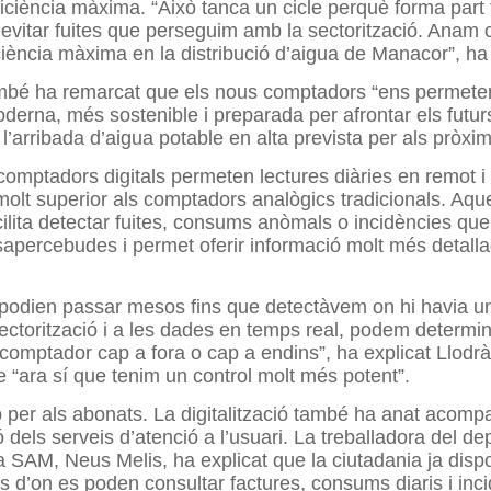
ficiència màxima. “Això tanca un cicle perquè forma part
 evitar fuites que perseguim amb la sectorització. Anam
iciència màxima en la distribució d’aigua de Manacor”, ha 
mbé ha remarcat que els nous comptadors “ens permeten
erna, més sostenible i preparada per afrontar els futurs
l’arribada d’aigua potable en alta prevista per als pròxi
comptadors digitals permeten lectures diàries en remot i
molt superior als comptadors analògics tradicionals. Aqu
cilita detectar fuites, consums anòmals o incidències que
percebudes i permet oferir informació molt més detalla
 podien passar mesos fins que detectàvem on hi havia una
ectorització i a les dades en temps real, podem determinar
e comptador cap a fora o cap a endins”, ha explicat Llodr
 “ara sí que tenim un control molt més potent”.
per als abonats. La digitalització també ha anat acom
 dels serveis d’atenció a l’usuari. La treballadora del d
a SAM, Neus Melis, ha explicat que la ciutadania ja dis
s d’on es poden consultar factures, consums diaris i inc