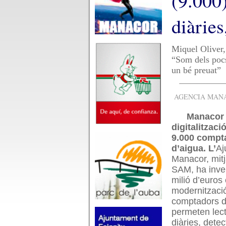
(9.000
diàries
Miquel Oliver, 
“Som dels pocs
un bé preuat”
AGENCIA MANAC
Manacor 
digitalitzaci
9.000 compt
d’aigua. L’
Aj
Manacor, mitj
SAM, ha inver
milió d’euros 
modernitzaci
comptadors d
permeten lec
diàries, detect