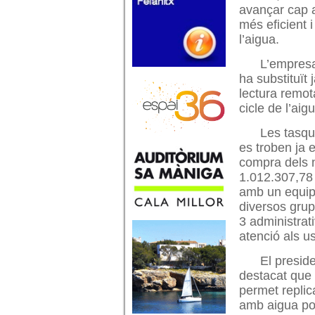
avançar cap 
més eficient i
l’aigua.
L’empresa
ha substituït
lectura remot
cicle de l’ai
Les tasqu
es troben ja e
compra dels 
1.012.307,78 
amb un equip 
diversos grup
3 administrat
atenció als us
El presid
destacat que 
permet replic
amb aigua pot