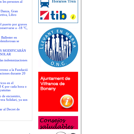
n les persones al
e Danza, Gran
rtiva, Libro
el puerto por graves
conservarse a -18 °C,
 Ballester en
plendorosas se
S MODIFICARÁN
 SOLAR
las indemnizaciones
terreno a la Fundació
gaciones durante 20
icos en el
3 € por cada hora o
ratuitas
io de encuentro,
era Solidari, ya son
ar al Decret de