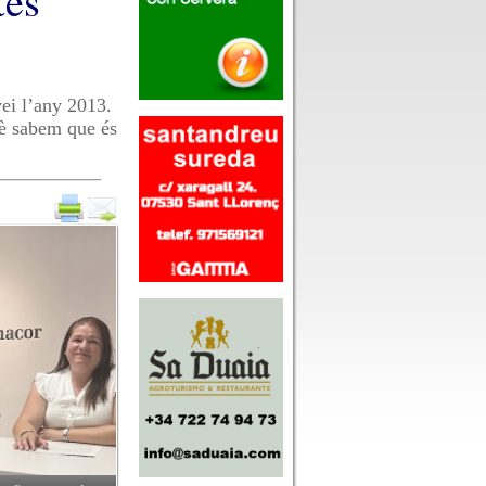
tes
vei l’any 2013.
uè sabem que és