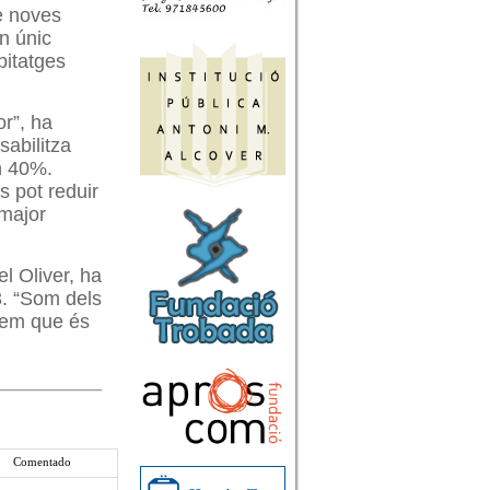
e noves
n únic
bitatges
or”, ha
abilitza
n 40%.
 pot reduir
 major
l Oliver, ha
13. “Som dels
abem que és
Comentado