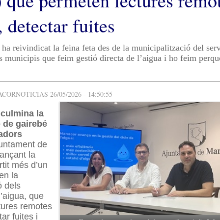
) que permeten lectures remo
, detectar fuites
ha reivindicat la feina feta des de la municipalització del ser
 municipis que feim gestió directa de l’aigua i ho feim perq
ORNOTICIAS 26/05/2026 - 14:50:55
culmina la
ó de gairebé
adors
untament de
ançant la
tit més d’un
en la
ó dels
’aigua, que
tures remotes
ar fuites i