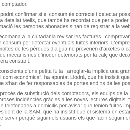
l comptador.
 podrà confirmar si el consum és correcte i detectar poss
a detallat Melis, que també ha recordat que per a poder
mació les persones abonades s’han de registrar a la web
comana a la ciutadania revisar les factures i comprovar
 consum per detectar eventuals fuites interiors. L’empr
moltes de les pèrdues d’aigua no provenen d’aixetes o 
ó de mecanismes d’inodor deteriorats per la calç que dei
era constant.
onscients d’una petita fuita i arreglar-la implica una gra
l com econòmica”, ha apuntat Llodrà, que ha insistit que
ue s’han de fer responsables de portes endins de les poss
 procés de substitució dels comptadors, els equips de l
roses incidències gràcies a les noves lectures digitals. 
e telefonades a domicilis per avisar que tenien fuites im
resident de la SAM, que ha insistit que el sistema en esta
de servir perquè siguin els usuaris els que facin seguime
.