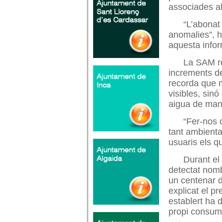
associades a
“L’abonat
anomalies”, h
aquesta infor
La SAM re
increments de
recorda que 
visibles, sin
aigua de man
“Fer-nos c
tant ambienta
usuaris els q
Durant el
detectat nomb
un centenar d
explicat el p
establert ha 
propi consum