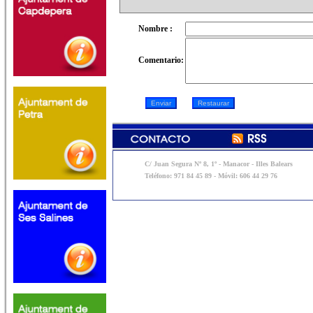
Nombre :
Comentario:
C/ Juan Segura Nº 8, 1º - Manacor - Illes Balears
Teléfono: 971 84 45 89 - Móvil: 606 44 29 76