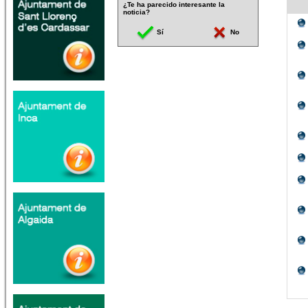
¿Te ha parecido interesante la
noticia?
Sí
No