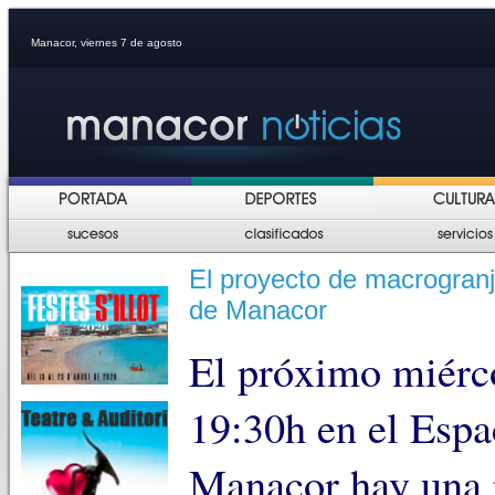
Manacor, viernes 7 de agosto
El proyecto de macrogranj
de Manacor
El próximo miérco
19:30h en el Espa
Manacor hay una 