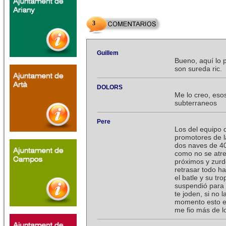
3
Guillem
Bueno, aquí lo p
son sureda ric.
DOLORS
Me lo creo, eso
subterraneos
Pere
Los del equipo
promotores de l
dos naves de 40
como no se atre
próximos y zurd
retrasar todo h
el batle y su tr
suspendió para s
te joden, si no
momento esto es 
me fio más de l