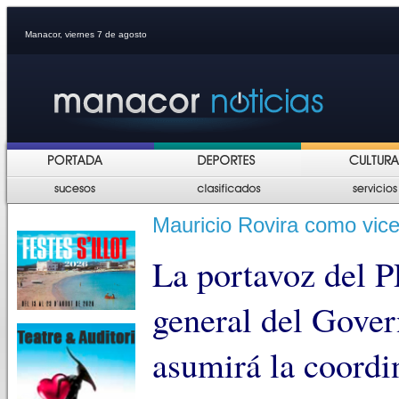
Manacor, viernes 7 de agosto
Mauricio Rovira como vice
La portavoz del P
general del Gove
asumirá la coordin