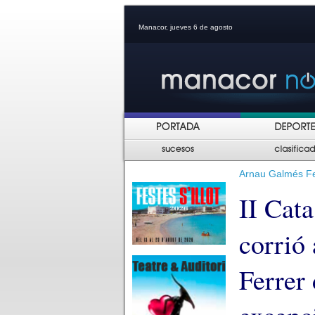
Manacor, jueves 6 de agosto
Arnau Galmés Fer
II Cat
corrió
Ferrer 