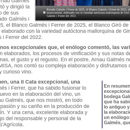
 Arnau Galmés
ó y dirigió la
Rosado Galmés i Ferrer de 2025, el Blanco Galmés i Ferrer de 2025, e
o de sus
monovarietal, elaborado con la variedad autóctona mallorquina de Giró 
Galmés i Ferrer del 2022.
sado Galmés i
5, el Blanco Galmés i Ferrer de 2025, el Blanco Giró de
 elaborado con la variedad autóctona mallorquina de Giró
i Ferrer del 2022.
inos excepcionales que, el enólogo comentó, las var
n elaborados, los procesos de vinificación y sus notas de
omas, el gusto y el regusto. En el postre, Arnau Galmés 
ISA, nos contó su compleja elaboración y disfrutamos d
y curioso vino.
en, una II Cata excepcional, una
En resumen,
és i Ferrer, que ha sabido fusionar lo
excepcional
nuevo en la elaboración del vino, un
bodega Galm
au Galmés, que nos mostró, en todo
que ha sabi
pasión y su cariño en la producción de
lo antiguo 
ín. Y una cena, excelente elaborada y
la elaboraci
un enólogo
go del responsable y personal de la
Galmés, qu
S'Agrícola.