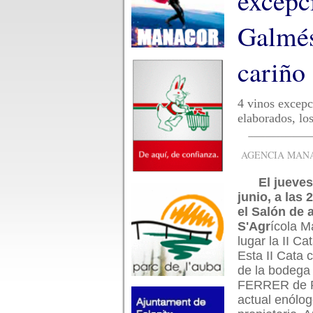
excepc
Galmés
cariño
4 vinos excepc
elaborados, los
AGENCIA MANAC
El jueves
junio, a las 
el Salón de 
S'Agr
ícola M
lugar la II Ca
Esta II Cata 
de la bodeg
FERRER de 
actual enólog