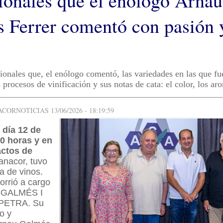
ionales que el enólogo Arnau
 Ferrer comentó con pasión 
ionales que, el enólogo comentó, las variedades en las que fu
 procesos de vinificación y sus notas de cata: el color, los ar
ORNOTICIAS 13/06/2026 - 18:19:59
 día 12 de
20 horas y en
actos de
anacor, tuvo
ta de vinos.
corrió a cargo
a GALMÉS I
PETRA. Su
o y