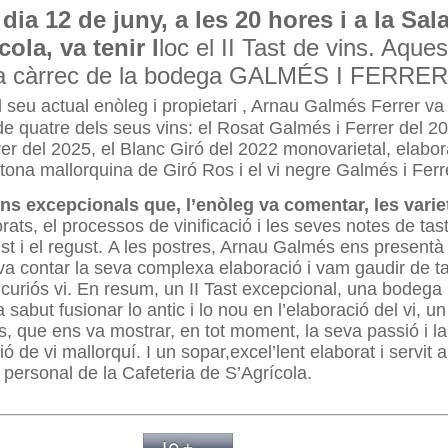
dia 12 de juny, a les 20 hores i a la Sal
ola, va tenir l
loc el II Tast de vins. Aques
 a càrrec de la bodega GALMÉS I FERRER
l seu actual enòleg i propietari , Arnau Galmés Ferrer va 
t de quatre dels seus vins: el Rosat Galmés i Ferrer del 2
er del 2025, el Blanc Giró del 2022 monovarietal, elabor
ctona mallorquina de Giró Ros i el vi negre Galmés i Ferr
ns excepcionals que, l’enòleg va comentar, les varie
rats, el processos de vinificació i les seves notes de tast:
t i el regust.
A les postres, Arnau Galmés ens presentà
a contar la seva complexa elaboració i vam gaudir de ta
 curiós vi. En resum, un II Tast excepcional, una bodega
 sabut fusionar lo antic i lo nou en l’elaboració del vi, u
 que ens va mostrar, en tot moment, la seva passió i l
ó de vi mallorquí. I un sopar,excel’lent elaborat i servit 
 personal de la Cafeteria de S’Agrícola.