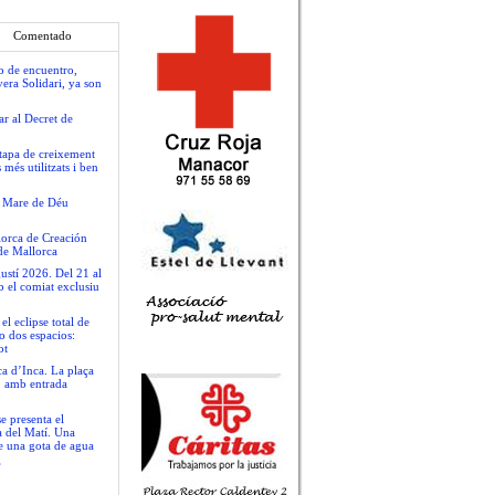
Comentado
io de encuentro,
era Solidari, ya son
ar al Decret de
tapa de creixement
més utilitzats i ben
la Mare de Déu
llorca de Creación
de Mallorca
ustí 2026. Del 21 al
b el comiat exclusiu
 eclipse total de
o dos espacios:
ot
ca d’Inca. La plaça
t, amb entrada
se presenta el
a del Matí. Una
de una gota de agua
”