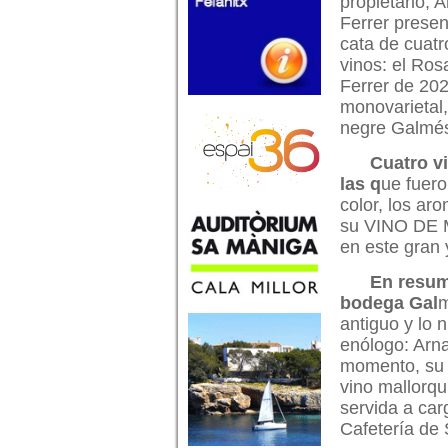
propietario,
Ferrer present
cata de cuatr
vinos: el Ro
Ferrer de 202
monovarietal,
negre Galmés 
Cuatro v
las q
ue fuero
color, los ar
su VINO DE M
en este gran 
En resum
bodega Gal
m
antiguo y lo 
enólogo: Arn
momento, su 
vino mallorqu
servida a car
Cafetería de 