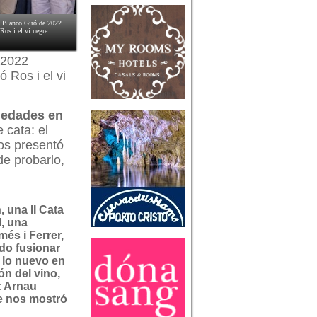
l Blanco Giró de 2022
Ros i el vi negre
 2022
 Ros i el vi
iedades en
 cata: el
nos presentó
e probarlo,
 una II Cata
, una
és i Ferrer,
do fusionar
y lo nuevo en
ón del vino,
: Arnau
e nos mostró