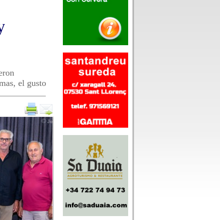
y
eron
omas, el gusto