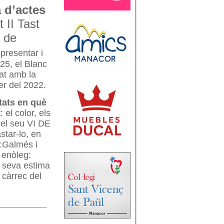
a d’actes
t II Tast
 de
presentar i
025, el Blanc
at amb la
er del 2022.
tats en què
 el color, els
 el seu VI DE
star-lo, en
 :Galmés i
n enòleg:
a seva estima
a càrrec del