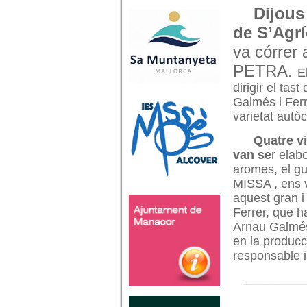
Dijous 
de S’Agríc
va córrer
PETRA.
E
dirigir el tas
Galmés i Ferr
varietat autò
Quatre vi
van se
r elabo
aromes, el gus
MISSA , ens v
aquest gran i
Ferrer, que ha
Arnau Galmés,
en la producci
responsable i