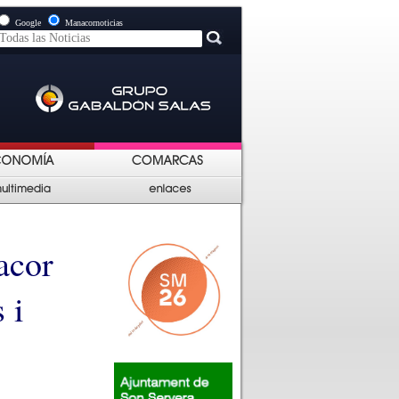
Google
Manacornoticias
acor
 i