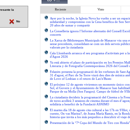
Reciente
Visto
resante la
Ayer por la noche, la Iglesia Nova ha vuelto a ser un espac
No
solidaridad y compromiso con la Cena benéfica de Son Serv
20 años de sumar y compartir
La Conselleria ignora l’Informe alternatiu del Consell Escol
concerts
La Xarxa de Biblioteques Municipals de Manacor viu una e
sense precedents, consolidant-se com un dels serveis públics 
valorats per la ciutadania
Cala Llombards arranca el seu programa d'activitats per a 
d'Agost 2026
Ya está abierto el plazo de participación en los Premios Ma
Literaria y de Fotografía Contemporánea 2026 del Consell 
Felanitx presenta la programació de les verbenes de Sant Ag
31 d'agost, el Parc de Sa Torre viurà deu dies de música am
de Love of Lesbian o el retorn de Lax'n'Busto
El próximo 12 de agosto viviremos un momento único con el
Sol, el Govern y el Ayuntamiento de Manacor han habilitad
Parque de na Molla (Son Fangos). Campo de fútbol de S'Ill
La ciutadania decideix la programació del Cinema a la Fres
de toros acollirà 3 sessions de cinema durant el mes d’agos
solidària a benefici de la Fundació ASNIMO
El martes día 18 de agosto cita cultural a las 17h en S'Illot, 
cuento, On vas Marina?, de Joana María Ramis, en la Rond
historia que invita a los más pequeños a descubrir el viaje 
Presentación de la “7ª Copa del Mundo de Tiro con Honda