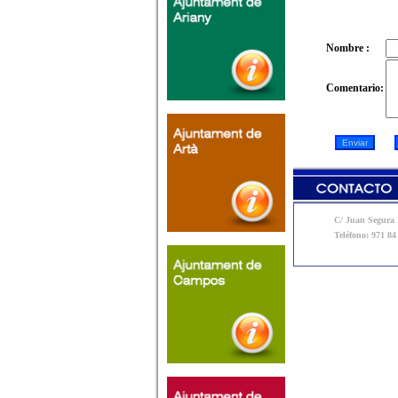
Nombre :
Comentario:
C/ Juan Segura N
Teléfono: 971 84