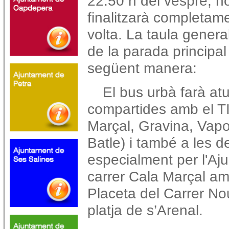
22:50 h del vespre, ho
finalitzarà completam
volta.
La taula genera
de la parada principal
següent manera:
El bus urbà farà at
compartides amb el TI
Marçal, Gravina, Vapo
Batle) i també a les d
especialment per l'Aj
carrer Cala Marçal am
Placeta del Carrer Nou
platja de s’Arenal.