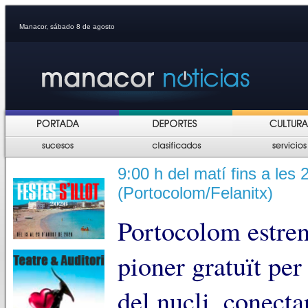
Manacor, sábado 8 de agosto
9:00 h del matí fins a les 
(Portocolom/Felanitx)
Portocolom estren
pioner gratuït per
del nucli, conecta