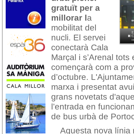
gratuït per a
millorar l
a
mobilitat del
E
nucli. El servei
C
c
conectarà Cala
Marçal i s’Arenal tots
començarà com a prova 
d’octubre. L'Ajuntame
marxa i presentat avu
grans novetats d'aques
l’entrada en funciona
de bus urbà de Porto
Aquesta nova línia 