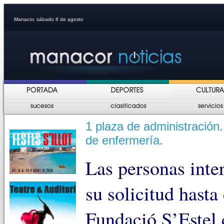
Manacor, sábado 8 de agosto
1 plaza de administración.
de enfermería.
Las personas inte
su solicitud hasta 
Fundació S’Estel 