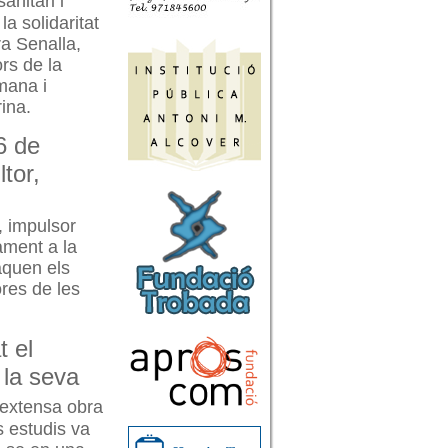
anitari i
a solidaritat
ra Senalla,
rs de la
umana i
ina.
6 de
tor,
, impulsor
ament a la
aquen els
res de les
t el
 la seva
 extensa obra
s estudis va