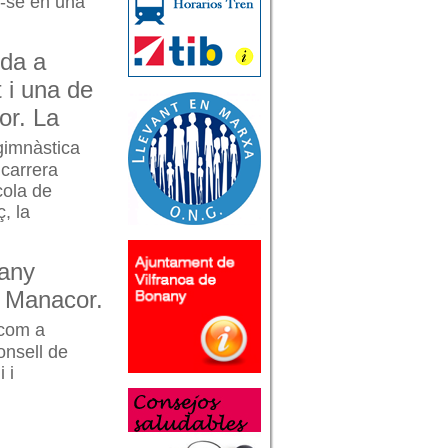
nt-se en una
uda a
 i una de
or. La
 gimnàstica
 carrera
cola de
, la
'any
e Manacor.
 com a
onsell de
 i