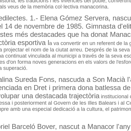
istòria, les tradicions i les vivències del poble, converti
pals veus de la memòria col·lectiva manacorina.
redilectes. 1.- Elena Gómez Servera, nasc
l 14 de novembre de 1985. Gimnasta d'elit
tistes més destacades que ha donat Manac
ctòria esportiva l
a va convertir en un referent de la
a projectar el nom de la ciutat arreu. Després de la seva
ha continuat vinculada al municipi a través de la seva es
es d'on forma noves generacions en els valors de l'esforç
la superació.
alina Sureda Fons, nascuda a Son Macià l
cenciada en Dret i primera dona batlessa d
olupar una destacada trajectòria
institucional
essa i posteriorment al Govern de les Illes Balears i al C
pre amb una especial dedicació a la cultura, el patrimoni
riel Barceló Bover, nascut a Manacor l'any