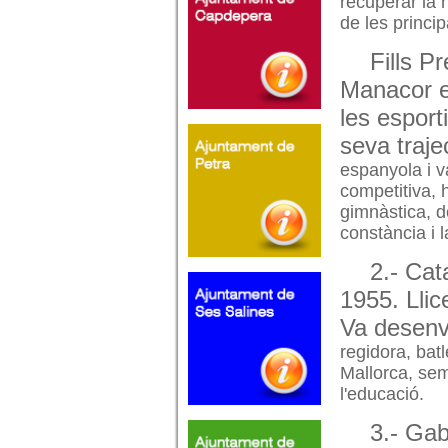
recuperar la h
de les princi
Fills P
Manacor e
les espor
seva traje
espanyola i v
competitiva, 
gimnàstica, d
constància i 
2.- Cat
1955. Lli
Va desenv
regidora, batl
Mallorca, sem
l'educació.
3.- Gab