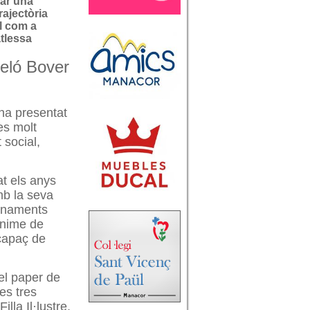
ar una
rajectòria
al com a
atlessa
eló Bover
'ha presentat
es molt
 social,
at els anys
mb la seva
menaments
ànime de
 capaç de
el paper de
es tres
lla Il·lustre,