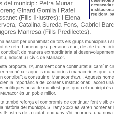
desenvolup
s del municipi: Petra Munar
destacada t
lorenç Ginard Gomila i Rafel
institucion
regidora, b
sanet (Fills Il·lustres); i Elena
vera, Catalina Sureda Fons, Gabriel Barc
ugores Manresa (Fills Predilectes).
ha assolit per unanimitat de tots els grups municipals i s
at de retre homenatge a persones que, des de trajectòri
 contribuït de manera extraordinària al desenvolupament
rtiu, educatiu i cívic de Manacor.
ta proposta, l'Ajuntament dona continuïtat al camí inici
per reconèixer aquells manacorins i manacorines que, a
han contribuït a construir el Manacor d'avui. Aquests no
ien la importància del consens institucional: l'acord un
ces polítiques posa de manifest que, quan el municipi és
, Manacor és un poble millor.
ta també reforça el compromís de continuar fent visible 
la història del municipi. Si l'any 2022 es varen nomenar l
s Il·lustres de la ciutat, enguany s'hi incorpora una nova Fi