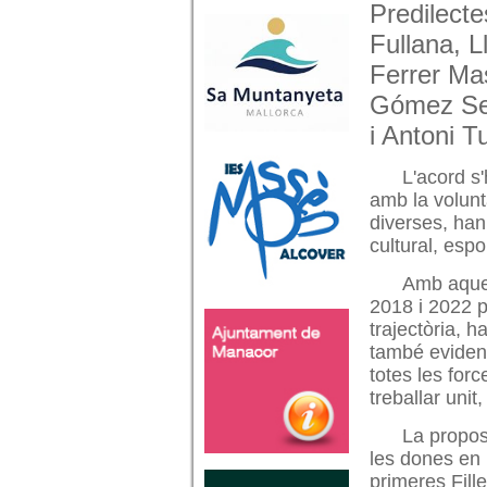
Predilecte
Fullana, L
Ferrer Mas
Gómez Ser
i Antoni T
L'acord s'
amb la volunt
diverses, han
cultural, espo
Amb aques
2018 i 2022 
trajectòria, 
també evidenc
totes les for
treballar unit
La propos
les dones en 
primeres Fille