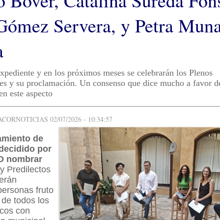
ó Bover, Catalina Sureda Fon
Gómez Servera, y Petra Mun
a
 expediente y en los próximos meses se celebrarán los Plenos
es y su proclamación. Un consenso que dice mucho a favor de
n este aspecto
ORNOTICIAS 02/07/2026 - 10:34:57
amiento de
decidido por
 nombrar
 y Predilectos
Serán
personas fruto
 de todos los
icos con