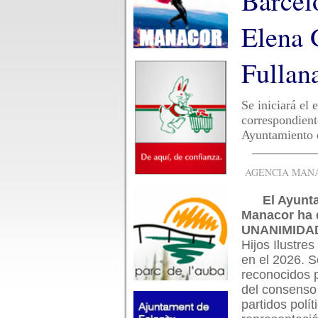
Barcel
Elena 
Fullan
Se iniciará el
correspondient
Ayuntamiento e
AGENCIA MANAC
El Ayunt
Manacor ha 
UNANIMIDAD
Hijos Ilustres
en el 2026. 
reconocidos 
del consenso
partidos polít