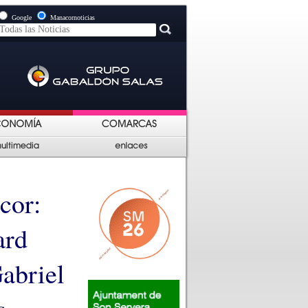
Google
Manacornoticias
cor:
ard
abriel