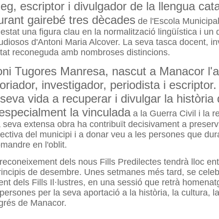
leg, escriptor i divulgador de la llengua cat
urant gairebé tres dècades
de l'Escola Municipa
estat una figura clau en la normalització lingüística i un 
tudiosos d'Antoni Maria Alcover. La seva tasca docent, in
estat reconeguda amb nombroses distincions.
oni Tugores Manresa, nascut a Manacor l'
oriador, investigador, periodista i escriptor
 seva vida a recuperar i divulgar la història
especialment la vinculada
a la Guerra Civil i la r
a seva extensa obra ha contribuït decisivament a preserv
ectiva del municipi i a donar veu a les persones que dur
mandre en l'oblit.
reconeixement dels nous Fills Predilectes tendrà lloc ent
incipis de desembre. Unes setmanes més tard, se celebr
 dels Fills Il·lustres, en una sessió que retrà homenat
ersones per la seva aportació a la història, la cultura, l
rogrés de Manacor.