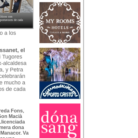
íticos con
portavoces de cada
o a los
ssanet, el
ni Tugores
x-alcaldesa
, y Petra
 celebrarán
ce mucho a
os de cada
reda Fons,
Son Macià
Llicenciada
rimera dona
 Manacor. Va