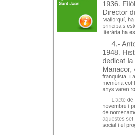
1936. Filò
Director d
Mallorquí, ha 
principals es
literària ha 
4.- Ant
1948. Hist
dedicat la
Manacor, 
franquista. L
memòria col·l
anys varen ro
L'acte de 
novembre i pr
de nomenament
aquestes set p
social i el p