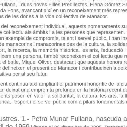
ullana, i dues noves Filles Predilectes, Elena Gómez Se
eda Fons, avançant així en un reconeixement més repres
ns de les dones a la vida col·lectiva de Manacor.
 del reconeixement individual, aquests nomenaments s
col·lectiu als àmbits i a les persones que representen.
ón exemple de compromís, talent i servei públic, i han ins
e manacorins i manacorines des de la cultura, la solidari
ort, la recerca, la memòria històrica, les arts, l'educació i 
ixem una persona, també reconeixem el col·lectiu que r
 el batle, Miquel Oliver, destacant que aquests honors r
e defineixen el present de Manacor i contribueixen a dei
tiva per al seu futur.
nt continua així ampliant el patrimoni honorífic de la ciu
an deixat una empremta profunda en la història recent de
s posen en valor la solidaritat, la cultura, les arts, la l
ica, l'esport i el servei públic com a pilars fonamentals d
l·lustres. 1.- Petra Munar Fullana, nascuda
ril de 1959