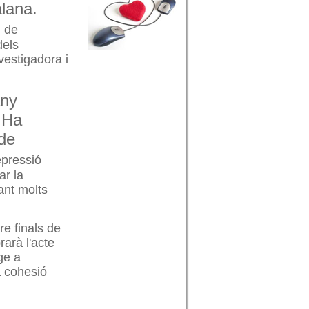
alana.
l de
dels
vestigadora i
any
. Ha
 de
epressió
ar la
ant molts
re finals de
arà l'acte
ge a
a cohesió