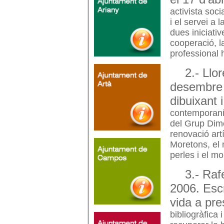
activista soci
i el servei a 
dues iniciati
cooperació, l
professional 
2.- Llo
desembre 
dibuixant i
contemporani 
del Grup Dim
renovació art
Moretons, el 
perles i el m
3.- Raf
2006. Escr
vida a pr
bibliogràfica