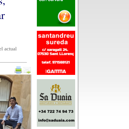
s,
ar
l actual