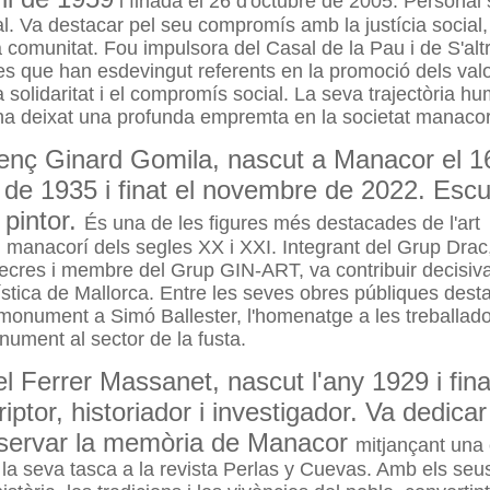
i finada el 26 d'octubre de 2005.
Personal s
al. Va destacar pel seu compromís amb la justícia social, l
la comunitat. Fou impulsora del Casal de la Pau i de S'alt
ves que han esdevingut referents en la promoció dels valo
a solidaritat i el compromís social. La seva trajectòria h
ha deixat una profunda empremta en la societat manacor
renç Ginard Gomila, nascut a Manacor el 1
de 1935 i finat el novembre de 2022. Escul
 pintor.
És una de les figures més destacades de l'art
manacorí dels segles XX i XXI. Integrant del Grup Drac
ecres i membre del Grup GIN-ART, va contribuir decisiv
ística de Mallorca. Entre les seves obres públiques dest
monument a Simó Ballester, l'homenatge a les treballado
onument al sector de la fusta.
el Ferrer Massanet, nascut l'any 1929 i fina
iptor, historiador i investigador. Va dedicar
eservar la memòria de Manacor
mitjançant una
 i la seva tasca a la revista Perlas y Cuevas. Amb els seu