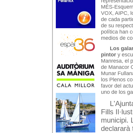
representació
MÉS-Esquerr
VOX, AIPC, l
de cada part
de su respect
política han 
medios de co
Los galar
pintor
y escul
Manresa, el p
de Manacor C
Munar Fullana
los Plenos c
favor del ac
uno de los g
L'Ajun
Fills Il·lu
municipi.
declararà t