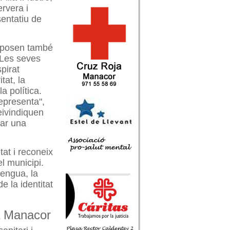
rvera i
entatiu de
uposen també
 Les seves
pirat
tat, la
la política.
epresenta",
eivindiquen
xar una
tat i reconeix
l municipi.
lengua, la
e la identitat
 a Manacor