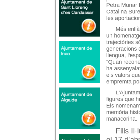
Petra Munar F
Catalina Sur
les aportacio
Més enllà
un homenatge 
trajectòries s
generacions d
llengua, l'esp
"Quan recone
ha assenyalat
els valors qu
empremta posi
L'Ajuntame
figures que h
Els nomenament
memòria històr
manacorina.
Fills I
el 17 d'ab