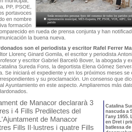
n municipal,
a, PP, PSOE,
os portavoces
Serán reconocidos personas fruto del consenso de todos los partidos pol
ido en nombre
representación municipal, MÉS-Esquerra, PP, PSOE, VOX, AIPC, los 
partido
iva formación
comparecido en rueda de prensa conjunta y han notificad
municación la buena nueva.
donados son el periodista y escritor Rafel Ferrer Ma
tor Llorenç Ginard Gomila, el escritor y periodista Anto
rofesor y escritor Gabriel Barceló Bover, la abogada y e
atalina Sureda Fons, la deportista Elena Gómez Servera
. Se iniciará el expediente y en los próximos meses se
orrespondientes y su proclamación. Un consenso que di
tual Ayuntamiento en este aspecto. Ampliaremos más dat
alardonados.
tament de Manacor declararà 3
Catalina Su
stres i 4 Fills Predilectes del
nascuda a 
l'any 1955. 
 L'Ajuntament de Manacor
en Dret i p
res Fills Il·lustres i quatre Fills
batlessa de