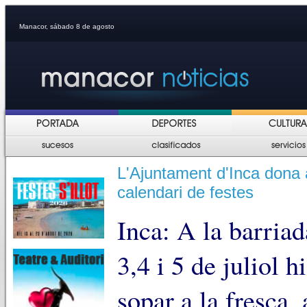
Manacor, sábado 8 de agosto
L'Ajuntament d'Inca dona 
calendari de festes
Inca: A la barriad
3,4 i 5 de juliol h
sopar a la fresca, 