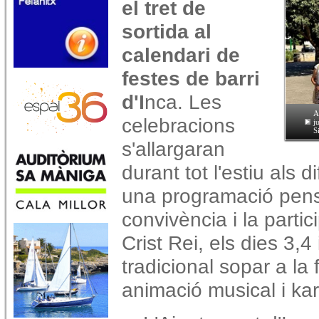
el tret de
sortida al
calendari de
festes de barri
d'I
nca. Les
A
celebracions
j
S
s'allargaran
durant tot l'estiu als 
una programació pens
convivència i la partic
Crist Rei, els dies 3,4 
tradicional sopar a la f
animació musical i kara