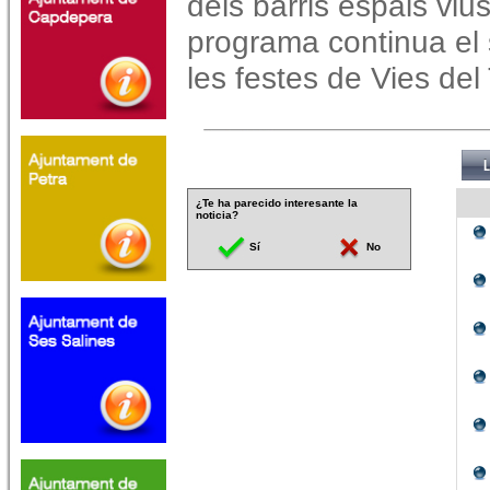
dels barris espais vius
programa continua e
les festes de Vies del
¿Te ha parecido interesante la
noticia?
Sí
No