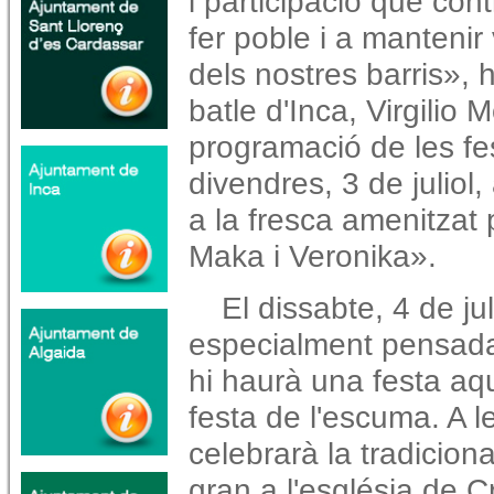
i participació que con
fer poble i a mantenir v
dels nostres barris», 
batle d'Inca, Virgilio 
programació de les fe
divendres, 3 de juliol
a la fresca amenitzat 
Maka i Veronika».
El dissabte, 4 de ju
especialment pensada p
hi haurà una festa aqu
festa de l'escuma. A 
celebrarà la tradicio
gran a l'església de Cr