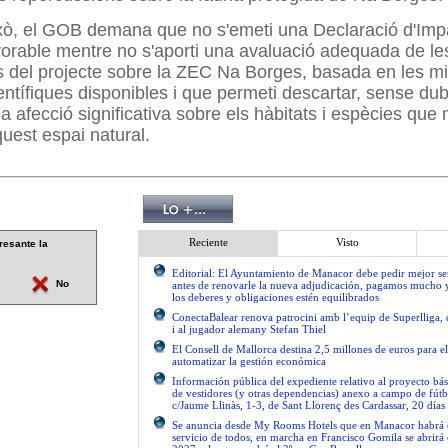
ixò, el GOB demana que no s'emeti una Declaració d'Imp
orable mentre no s'aporti una avaluació adequada de le
 del projecte sobre la ZEC Na Borges, basada en les mi
entífiques disponibles i que permeti descartar, sense du
a afecció significativa sobre els hàbitats i espècies que 
quest espai natural.
Reciente
Visto
resante la
Editorial: El Ayuntamiento de Manacor debe pedir mejor 
No
antes de renovarle la nueva adjudicación, pagamos mucho 
los deberes y obligaciones estén equilibrados
ConectaBalear renova patrocini amb l’equip de Superlliga, 
i al jugador alemany Stefan Thiel
El Consell de Mallorca destina 2,5 millones de euros para e
automatizar la gestión económica
Información pública del expediente relativo al proyecto bás
de vestidores (y otras dependencias) anexo a campo de fútb
c/Jaume Llinàs, 1-3, de Sant Llorenç des Cardassar, 20 días
Se anuncia desde My Rooms Hotels que en Manacor habrá el
servicio de todos, en marcha en Francisco Gomila se abrirá e