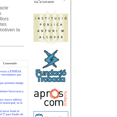
acte
s
llors
btes
motiven la
Comentado
servicio a ENDESA
y necesitamos que
que presenta imatge
liminar burocracia y
ico nuevo edificio
ol municipal, en la
 tercer hotel al
l 2º para finales de