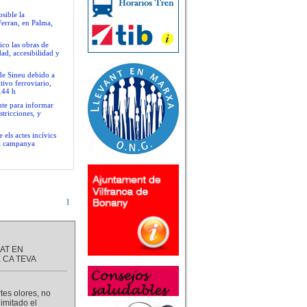
sible la
Ferran, en Palma,
ico las obras de
ad, accesibilidad y
 de Sineu debido a
tivo ferroviario,
.44 h
nte para informar
stricciones, y
 els actes incívics
va campanya
1
CAT EN
E CA TEVA
tes olores, no
imitado el