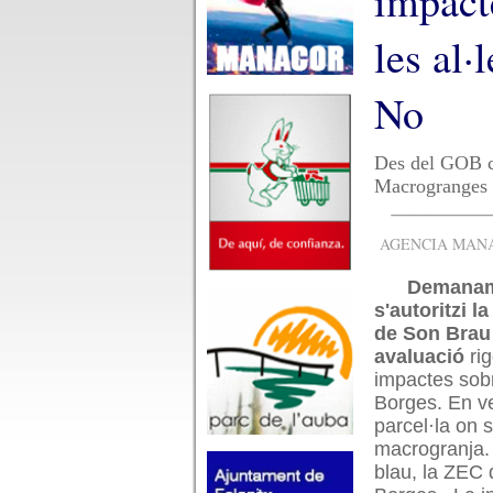
impact
les al
No
Des del GOB co
Macrogranges N
AGENCIA MANAC
Demanam
s'autoritzi 
de Son Brau
avaluació
rig
impactes sob
Borges. En ve
parcel·la on s
macrogranja. 
blau, la ZEC