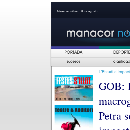
Manacor, sábado 8 de agosto
L'Estudi d'Impac
GOB: D
macrog
Petra s