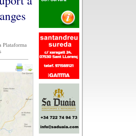
uport a
ranges
a Plataforma
s