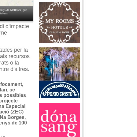
 Puigs de Mallorca, que
trients
udi d'Impacte
rme
ades per la
als recursos
rats o la
tre d'altres.
nfocament,
ri, se
ls possibles
projecte
na Especial
ació (ZEC)
Na Borges,
enys de 100