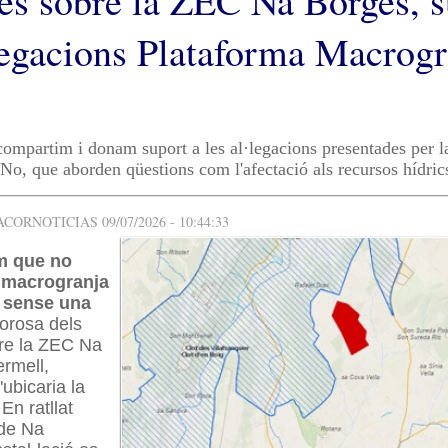
es sobre la ZEC Na Borges, s
·legacions Plataforma Macrog
mpartim i donam suport a les al·legacions presentades per l
o, que aborden qüestions com l'afectació als recursos hídric
ORNOTICIAS 09/07/2026 - 10:44:33
 que no
la macrogranja
 sense una
orosa dels
re la ZEC Na
rmell,
'ubicaria la
En ratllat
 de Na