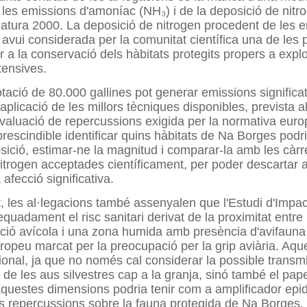
 les emissions d'amoníac (NH₃) i de la deposició de nitr
Natura 2000. La deposició de nitrogen procedent de les 
avui considerada per la comunitat científica una de les p
a la conservació dels hàbitats protegits propers a expl
tensives.
tació de 80.000 gallines pot generar emissions significa
'aplicació de les millors tècniques disponibles, prevista a
'avaluació de repercussions exigida per la normativa eu
rescindible identificar quins hàbitats de Na Borges podr
ició, estimar-ne la magnitud i comparar-la amb les càr
nitrogen acceptades científicament, per poder descartar
afecció significativa.
, les al·legacions també assenyalen que l'Estudi d'Impa
quadament el risc sanitari derivat de la proximitat entre
ió avícola i una zona humida amb presència d'avifauna 
ropeu marcat per la preocupació per la grip aviària. Aque
ional, ja que no només cal considerar la possible transm
de les aus silvestres cap a la granja, sinó també el pap
aquestes dimensions podria tenir com a amplificador epi
s repercussions sobre la fauna protegida de Na Borges.