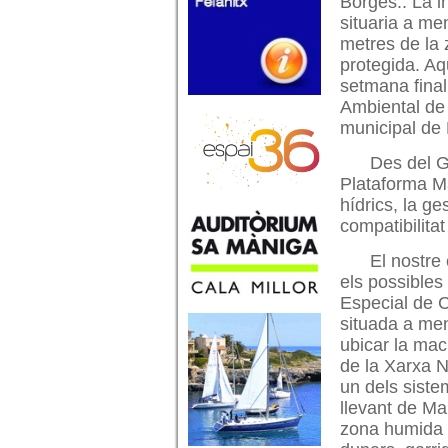
Borges.. La in
situaria a me
metres de la
protegida. A
setmana finali
Ambiental de 
municipal de
Des del G
Plataforma M
hídrics, la g
compatibilitat
El nostre
els possibles
Especial de 
situada a me
ubicar la ma
de la Xarxa N
un dels siste
llevant de Mal
zona humida 