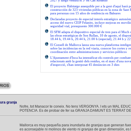
2027 y luego vendrá el 3º en Can Rossello
El proyecto Habitatge assequible per a la gent d'aquí hará po
construcción de 323 viviendas públicas en la zona de Sant 
para personas con 15 años de residencia en Baleares
Declaradas proyecto de especial interés estratégico autonóm
acceso del nuevo CEIP Felanitx, incluye mejoras en movilid
seguridad vial, presupuesto 300.000 €
El SFM adapta el dispositivo especial de tren para el Much
las obras estratégicas de Son Rullan, 10 de agosto, el disposi
18.44 h, 19.44 h, 20.44 h, 21.00 h (especial), 21.44 h y 22
El Consell de Mallorca lanza una nueva plataforma intelige
sobre las incidencias en la red viaria, conocer los cortes y re
coordinación entre administraciones y servicios públicos
L'Ajuntament d'Inca ha intensificat els controls per combatre
relacionats amb la gestió dels residus, en el marc d'una no
d'inspecció, s'han interposat 45 denúncies en 3 dies
tura granja
Nofre, tot Manacor te coneix. No tens VERGONYA. I ets un MAL EDU
POTENCIA. Es de probar de fer sa GRANJA DAMUNT ES TERRAT D
Mallorca es muy pequeña para inundarla de granjas que generan fuer
es aconsejable ni molinos de viento ni granjas de gran dimensión, es l