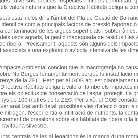
gues i diversos hàbitats i espècies d'interès comunitari, 
 els valors naturals que la Directiva Hàbitats obliga a co
spai està inclòs dins l'àmbit del Pla de Gestió de Barran
 identifica com a principals factors de pressió l'aportaci
la contaminació de les aigües superficials i subterrànies,
 dels usos agraris, la gestió inadequada de residus i les 
 de ribera. Precisament, aquests són alguns dels impact
 associats a una explotació avícola intensiva de les di
d'Impacte Ambiental conclou que la macrogranja no caus
 sobre Na Borges fonamentalment perquè la instal·lació 
rrenys de la ZEC. Però per al GOB aquest plantejament 
a Directiva Hàbitats obliga a valorar també els impactes i
bre els objectius de conservació de l'espai protegit. La g
enys de 100 metres de la ZEC. Per això, el GOB conside
aver analitzat amb detall possibles vies d'afecció com la 
 nitrogen, l'escorrentia o infiltració de nutrients, la con
increment de pressions sobre els hàbitats de ribera o la i
l'avifauna silvestre.
unts centrals de les al·legacions és la manca d'una mode