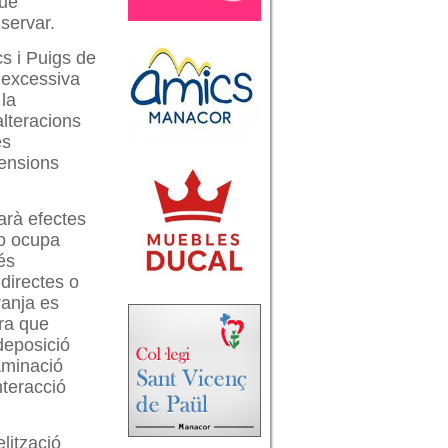
que
nservar.
cs i Puigs de
ó excessiva
 la
alteracions
es
mensions
arà efectes
no ocupa
és
ndirectes o
ranja es
ra que
deposició
taminació
nteracció
lització