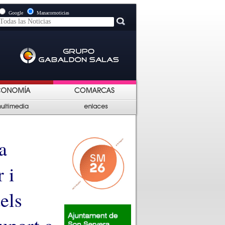
Google
Manacornoticias
a
 i
els