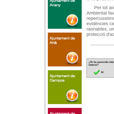
Per tot a
Ambiental fav
repercussions
evidències ci
raonables, un
protecció d'a
¿Te ha parecido inte
noticia?
Sí