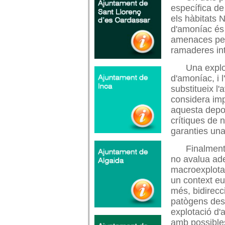
específica de
els hàbitats 
d'amoníac és 
amenaces per 
ramaderes in
Una explo
d'amoníac, i l
substitueix l
considera imp
aquesta depos
crítiques de 
garanties una 
Finalment
no avalua ade
macroexplotac
un context eu
més, bidirecc
patògens des 
explotació d'
amb possible