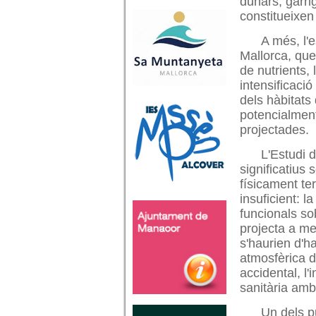
dunars, garri
constitueixen
A més, l'e
Mallorca, que
de nutrients, 
intensificació
dels hàbitats
potencialment
projectades.
L'Estudi 
significatius
físicament te
insuficient: l
funcionals so
projecta a m
s'haurien d'h
atmosfèrica de
accidental, l'
sanitària amb 
Un dels p