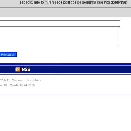
espacio, que lo miren esos politicos de segunda que nos gobiernan
º 8, 1º - Manacor - Illes Balears
 45 89 - Móvil: 606 44 29 76