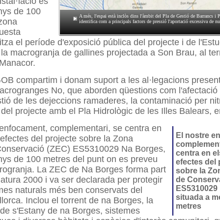
stal·lació es
nys de 100
A més, l'espai està inclòs dins l'àmbit del Pla de Gestió de Barrancs i
 zona
identifica com a principals factors de pressió l'aportació excessiva de nu
questa
tza el període d'exposició pública del projecte i de l'Est
la macrogranja de gallines projectada a Son Brau, al te
 Manacor.
OB compartim i donam suport a les al·legacions present
acrogranges No, que aborden qüestions com l'afectació 
estió de les dejeccions ramaderes, la contaminació per nit
 del projecte amb el Pla Hidrològic de les Illes Balears, en
 enfocament, complementari, se centra en
El nostre e
 efectes del projecte sobre la Zona
complementa
Conservació (ZEC) ES5310029 Na Borges,
centra en e
nys de 100 metres del punt on es preveu
efectes del 
crogranja. La ZEC de Na Borges forma part
sobre la Zo
atura 2000 i va ser declarada per protegir
de Conserv
ES5310029 
mes naturals més ben conservats del
situada a m
lorca. Inclou el torrent de na Borges, la
metres
de s'Estany de na Borges, sistemes