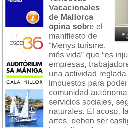
Vacacionales
de Mallorca
opina sob
re el
i
manifiesto de
c
s
“Menys turisme,
més vida” que “es inju
empresas, trabajador
una actividad reglada
impuestos para poder 
comunidad autónoma,
servicios sociales, seg
naturales. El acoso, l
artes, deben ser cas