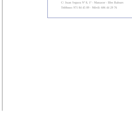
C/ Juan Segura Nº 8, 1º - Manacor - Illes Balears
Teléfono: 971 84 45 89 - Móvil: 606 44 29 76